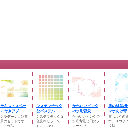
テキストスペー
システマチック
かわいいピンク
雪の結晶柄
ス付きアブ...
なパステル...
の水彩背景...
マホ向け背..
グラデーション背
システマチックな
かわいいピンクの
雪もようの
景のセットです。
色見本セットで
水彩背景と円のフ
す。16:9サ
この作品...
す。この作...
レームで...
縦型...