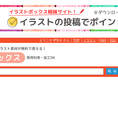
ようこそ
ゲスト
さん
TOP
イラスト
Q&A
日記