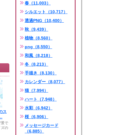
春（11,003）
シルエット（10,717）
透過PNG（10,400）
秋（9,439）
植物（8,560）
png（8,550）
和風（8,218）
冬（8,213）
手描き（8,130）
カレンダー（8,077）
猫（7,994）
ハート（7,948）
水彩（6,942）
のス
桜（6,906）
.
背景で
メッセージカード
イズの
（6,885）