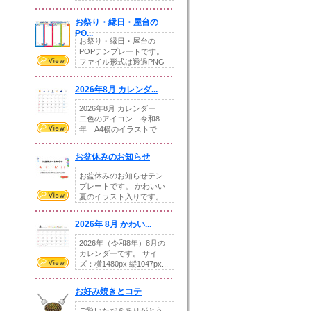
りの提...
お祭り・縁日・屋台の
PO...
お祭り・縁日・屋台の
POPテンプレートです。
ファイル形式は透過PNG
です。---太め...
2026年8月 カレンダ...
2026年8月 カレンダー
二色のアイコン 令和8
年 A4横のイラストで
す。8月をテ...
お盆休みのお知らせ
お盆休みのお知らせテン
プレートです。 かわいい
夏のイラスト入りです。
休業日の日付けを...
2026年 8月 かわい...
2026年（令和8年）8月の
カレンダーです。 サイ
ズ：横1480px 縦1047px...
お好み焼きとコテ
ご覧いただきありがとう