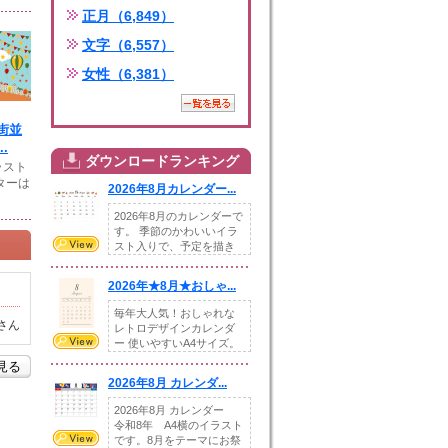
正月（6,849）
文字（6,557）
女性（6,381）
街並
.
ダウンロードランキング
ラスト
ターは
2026年8月カレンダー...
2026年8月のカレンダーで
す。 季節のかわいいイラ
スト入りで、予定を描き
込めるスペ...
2026年★8月★おしゃ...
毎年大人気！おしゃれな
さん
レトロデザインカレンダ
ー 使いやすいA4サイズ。
illust...
を見る
2026年8月 カレンダ...
2026年8月 カレンダー
令和8年 A4横のイラスト
です。8月をテーマにお祭