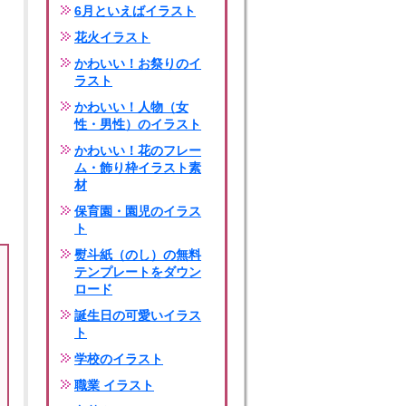
6月といえばイラスト
花火イラスト
かわいい！お祭りのイ
ラスト
かわいい！人物（女
性・男性）のイラスト
かわいい！花のフレー
ム・飾り枠イラスト素
材
保育園・園児のイラス
ト
熨斗紙（のし）の無料
テンプレートをダウン
ロード
誕生日の可愛いイラス
ト
学校のイラスト
職業 イラスト