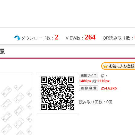
2
264
ダウンロード数：
VIEW数：
QR読み取り数：
景
横：
1480px
縦:
1110px
254.62kb
読み取り回数：
0
回