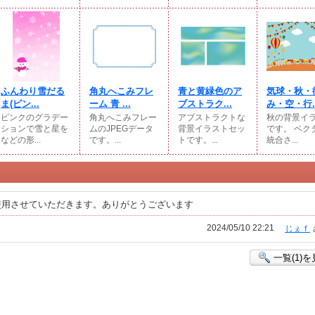
ふんわり雪だる
角丸へこみフレ
青と黄緑色のア
気球・秋・
ま(⁠ピン...
ーム 青 ...
ブストラク...
み・空・行..
ピンクのグラデー
角丸へこみフレー
アブストラクトな
秋の背景イ
ションで雪と星を
ムのJPEGデータ
背景イラストセッ
です。 ベク
などの形...
です。...
トです。...
統合さ...
使用させていただきます。ありがとうございます
2024/05/10 22:21
じぇｆ
一覧(1)