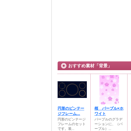
おすすめ素材「背景」
円形のビンテー
桜 パープル×ホ
ジフレーム...
ワイト
円形のビンテージ
パープルのグラデ
フレームのセット
ーションに、（パ
です。装...
ープル）...