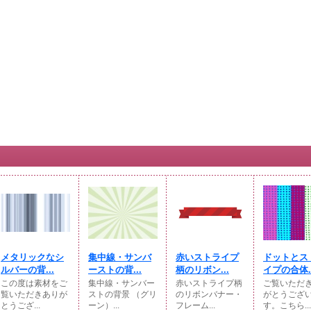
メタリックなシ
集中線・サンバ
赤いストライプ
ドットとス
ルバーの背...
ーストの背...
柄のリボン...
イプの合体..
この度は素材をご
集中線・サンバー
赤いストライプ柄
ご覧いただ
覧いただきありが
ストの背景 （グリ
のリボンバナー・
がとうござ
とうござ...
ーン）...
フレーム...
す。こちら...