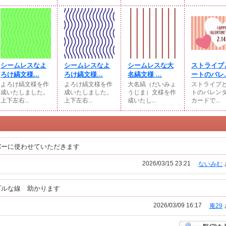
シームレスなよ
シームレスなよ
シームレスな大
ストライプ
ろけ縞文様...
ろけ縞文様...
名縞文様 ...
ートのバレ..
よろけ縞文様を作
よろけ縞文様を作
大名縞（だいみょ
ストライプ
成いたしました。
成いたしました。
うじま）文様を作
トのバレン
上下左右...
上下左右...
成いたし...
カードで...
バーに使わせていただきます
2026/03/15 23:21
ないみむ
プルな線 助かります
2026/03/09 16:17
庵29