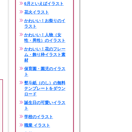
6月といえばイラスト
花火イラスト
かわいい！お祭りのイ
ラスト
かわいい！人物（女
性・男性）のイラスト
かわいい！花のフレー
ム・飾り枠イラスト素
材
保育園・園児のイラス
ト
熨斗紙（のし）の無料
テンプレートをダウン
ロード
誕生日の可愛いイラス
ト
学校のイラスト
職業 イラスト