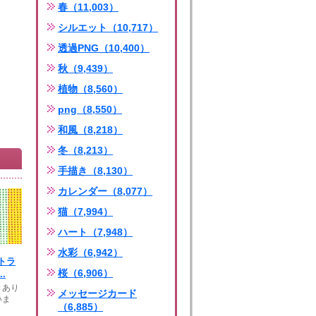
春（11,003）
シルエット（10,717）
透過PNG（10,400）
秋（9,439）
植物（8,560）
png（8,550）
和風（8,218）
冬（8,213）
手描き（8,130）
カレンダー（8,077）
猫（7,994）
ハート（7,948）
水彩（6,942）
トラ
桜（6,906）
.
きあり
メッセージカード
いま
（6,885）