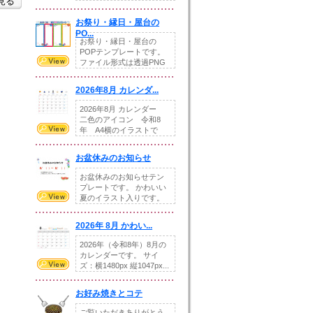
を見る
りの提...
お祭り・縁日・屋台の
PO...
お祭り・縁日・屋台の
POPテンプレートです。
ファイル形式は透過PNG
です。---太め...
2026年8月 カレンダ...
2026年8月 カレンダー
二色のアイコン 令和8
年 A4横のイラストで
す。8月をテ...
お盆休みのお知らせ
お盆休みのお知らせテン
プレートです。 かわいい
夏のイラスト入りです。
休業日の日付けを...
2026年 8月 かわい...
2026年（令和8年）8月の
カレンダーです。 サイ
ズ：横1480px 縦1047px...
お好み焼きとコテ
ご覧いただきありがとう