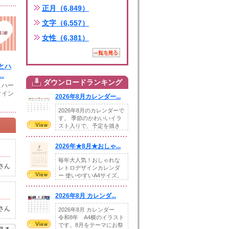
正月（6,849）
文字（6,557）
女性（6,381）
とハ
.
ダウンロードランキング
とハー
タイン
2026年8月カレンダー...
2026年8月のカレンダーで
す。 季節のかわいいイラ
スト入りで、予定を描き
込めるスペ...
2026年★8月★おしゃ...
毎年大人気！おしゃれな
さん
レトロデザインカレンダ
ー 使いやすいA4サイズ。
illust...
2026年8月 カレンダ...
さん
2026年8月 カレンダー
令和8年 A4横のイラスト
です。8月をテーマにお祭