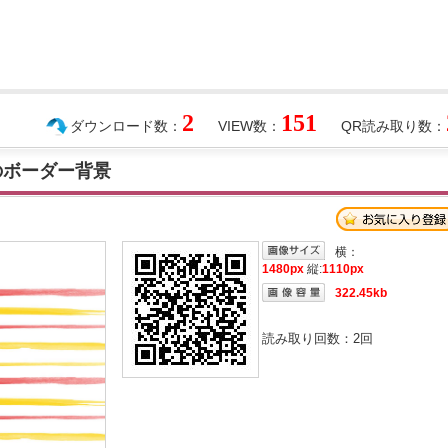
2
151
ダウンロード数：
VIEW数：
QR読み取り数：
のボーダー背景
横：
1480px
縦:
1110px
322.45kb
読み取り回数：
2
回