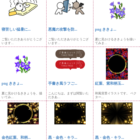
寝苦しい猛暑に...
悪魔の攻撃を防...
png ききょ...
ご覧いただきありがとうござ
ご覧いただきありがとうござ
夏に見かけるききょうを描い
います...
います...
てみま...
png ききょ...
手書き風ラフご...
紅葉、紫和柄玉...
夏に見かけるききょうを、描
こんにちは。まずは閲覧いた
和風背景イラストです。 ベク
いてみ...
だきあ...
ター...
金色紅葉、和柄...
黒・金色・キラ...
黒・金色・キラ...