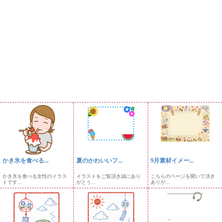
かき氷を食べる...
夏のかわいいフ...
9月素材イメー...
かき氷を食べる女性のイラス
イラストをご覧頂き誠にあり
こちらのページを開いて頂き
トです...
がとう...
ありが...