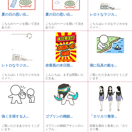
夏の日の思い出...
夏の日の思い出...
レロトなラジカ...
こちらのページを開いて頂き
こちらのページを開いて頂き
こちらはレトロなラジカセを
ありが...
ありが...
イメー...
レトロなラジカ...
赤黄黒の本日限...
湖に玩具の船を...
こちらはレトロなラジカセを
こんにちは。まずは閲覧いた
ご覧いただきありがとうござ
イメー...
だきあ...
います...
強く主張する人...
ゴブリンの精鋭...
「カリカリ整形...
ご覧いただきありがとうござ
ゴブリンの精鋭アサシンのシ
顔面を面白く改造した「カリ
います...
ンプル...
カリ整...