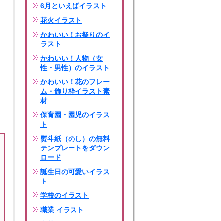
6月といえばイラスト
花火イラスト
かわいい！お祭りのイ
ラスト
かわいい！人物（女
性・男性）のイラスト
かわいい！花のフレー
ム・飾り枠イラスト素
材
保育園・園児のイラス
ト
熨斗紙（のし）の無料
テンプレートをダウン
ロード
誕生日の可愛いイラス
ト
学校のイラスト
職業 イラスト