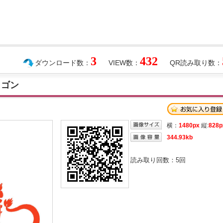
3
432
ダウンロード数：
VIEW数：
QR読み取り数：
ラゴン
横：
1480px
縦:
828p
344.93kb
読み取り回数：
5
回