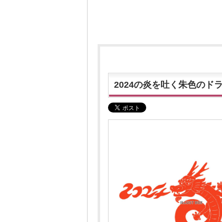
2024の炎を吐く朱色のド