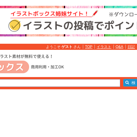
ようこそ
ゲスト
さん
TOP
イラスト
Q&A
日記