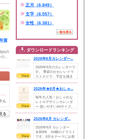
正月（6,849）
文字（6,557）
女性（6,381）
年年賀
ダウンロードランキング
9pxの
...
2026年8月カレンダー...
2026年8月のカレンダーで
す。 季節のかわいいイラ
スト入りで、予定を描き
込めるスペ...
2026年★8月★おしゃ...
毎年大人気！おしゃれな
さん
レトロデザインカレンダ
ー 使いやすいA4サイズ。
illust...
を見る
2026年8月 カレンダ...
2026年8月 カレンダー
令和8年 A4横のイラスト
です。8月をテーマにお祭