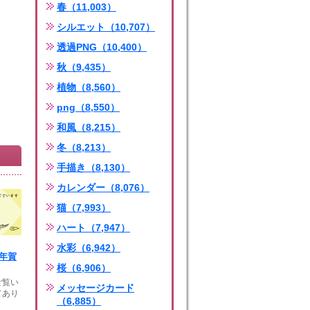
春（11,003）
シルエット（10,707）
透過PNG（10,400）
秋（9,435）
植物（8,560）
png（8,550）
和風（8,215）
冬（8,213）
手描き（8,130）
カレンダー（8,076）
猫（7,993）
ハート（7,947）
水彩（6,942）
年年賀
桜（6,906）
ご覧い
メッセージカード
てあり
（6,885）