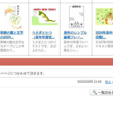
和柄の龍と文字
うさぎとたつ
辰年のシンプル
2024年辰
の2024...
（辰年年賀状...
線画フレー...
④龍(...
和柄の龍の文字を
うさぎとたつのイ
辰年の年賀フレー
①1378×203
モチーフにした年
ラストです。丘の
ムです。かわいい
テキスト部分の
賀状のイ...
上からた...
龍をシン...
ムページにつかわせて頂きます。
2023/10/05 11:43
熊人
一覧(1)