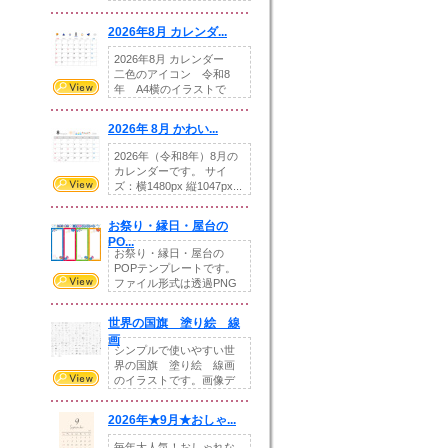
りの提...
2026年8月 カレンダ...
2026年8月 カレンダー
二色のアイコン 令和8
年 A4横のイラストで
す。8月をテ...
2026年 8月 かわい...
2026年（令和8年）8月の
カレンダーです。 サイ
ズ：横1480px 縦1047px...
お祭り・縁日・屋台の
PO...
お祭り・縁日・屋台の
POPテンプレートです。
ファイル形式は透過PNG
です。---太め...
世界の国旗 塗り絵 線
画
シンプルで使いやすい世
界の国旗 塗り絵 線画
のイラストです。画像デ
ータとEPSデータ...
2026年★9月★おしゃ...
毎年大人気！おしゃれな