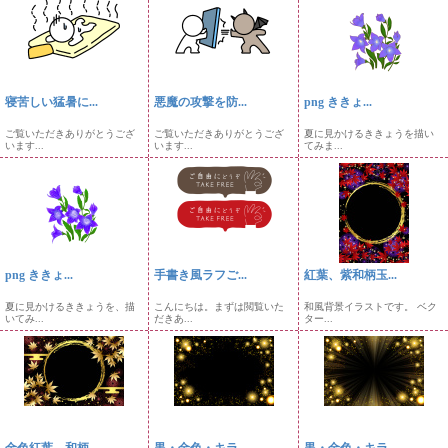
寝苦しい猛暑に...
悪魔の攻撃を防...
png ききょ...
ご覧いただきありがとうござ
ご覧いただきありがとうござ
夏に見かけるききょうを描い
います...
います...
てみま...
png ききょ...
手書き風ラフご...
紅葉、紫和柄玉...
夏に見かけるききょうを、描
こんにちは。まずは閲覧いた
和風背景イラストです。 ベク
いてみ...
だきあ...
ター...
金色紅葉、和柄...
黒・金色・キラ...
黒・金色・キラ...