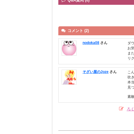
Q&A質問 (0)
コメント (2)
nodoka08
さん
ダ
お
ま
リ
そざい屋のJoze
さん
こ
吹
本
見
素
ろ