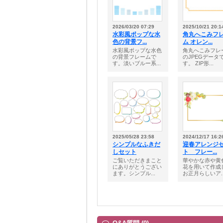
2026/03/20 07:29
2025/10/21 20:1
水彩風ポップな水
角丸へこみフ
色の背景フ...
ム オレン...
水彩風ポップな水色
角丸へこみフレ
の背景フレームで
のJPEGデータ
す。淡いブルー系...
す。 ZIP形...
2025/05/28 23:58
2024/12/17 16:2
シンプルなふきだ
迎春アレンジ
しセット
ト フレー...
ご覧いただきまこと
華やかな赤や黄
にありがとうござい
花を用いて作成
ます。シンプル...
お正月らしいア..