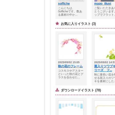
soffiche
mapo_illust
こんにちは、
ご覧いただきあ
Sofficheです。数あ
とうございます
る素材の中か...
ップでフラット..
お気に入りイラスト (3)
2025/09/02 15:05
2025/09/02 14:5
秋の花のフレーム
斑入りツワブ
リーズ フ...
コスモスやアスター
といった秋の花とグ
秋に黄色い花を
ラスを合わせた...
せる斑入りのツ
キを素材にした..
ダウンロードイラスト (78)