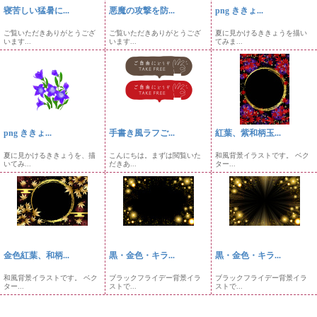
寝苦しい猛暑に...
悪魔の攻撃を防...
png ききょ...
ご覧いただきありがとうござ
ご覧いただきありがとうござ
夏に見かけるききょうを描い
います...
います...
てみま...
png ききょ...
手書き風ラフご...
紅葉、紫和柄玉...
夏に見かけるききょうを、描
こんにちは。まずは閲覧いた
和風背景イラストです。 ベク
いてみ...
だきあ...
ター...
金色紅葉、和柄...
黒・金色・キラ...
黒・金色・キラ...
和風背景イラストです。 ベク
ブラックフライデー背景イラ
ブラックフライデー背景イラ
ター...
ストで...
ストで...