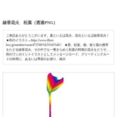
線香花火 松葉（透過PNG）
ご来訪ありがとうございます。夏といえば花火、花火といえば線香花火！
★和のイラスト→https://www.illust-
box.jp/member/sozai/475709/%E5%92%8C/ ★蕾、松葉、柳、散り菊の携帯
をたどる線香花火。その中でも一番きらめく松葉の時期の花火をどうぞ。.
和のワンポイントイラストとしてメッセージカード、グリーティングカー
ドの枠用に、あるいは季節のお便り、掲示