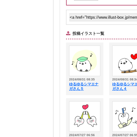
投稿イラスト一覧
2024/08/31 08:35
2024/08/31 08:3
ゆるゆるシマエナ
ゆるゆるシマ
ガさん５
ガさん４
2024/07/27 06:56
2024/07/27 06:5