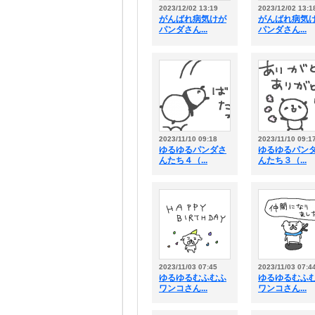
2023/12/02 13:19
2023/12/02 13:1
がんばれ病気けが
がんばれ病気
パンダさん...
パンダさん...
2023/11/10 09:18
2023/11/10 09:1
ゆるゆるパンダさ
ゆるゆるパン
んたち４（...
んたち３（...
2023/11/03 07:45
2023/11/03 07:4
ゆるゆるむふむふ
ゆるゆるむふ
ワンコさん...
ワンコさん...