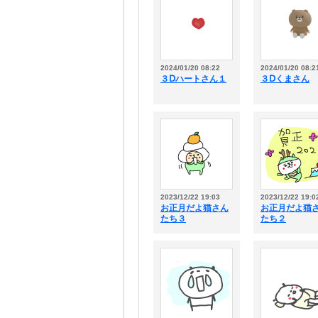
2024/01/20 08:22
2024/01/20 08:2
３Ⅾハートさん１
３Ⅾくまさん
2023/12/22 19:03
2023/12/22 19:0
お正月だよ猫さん
お正月だよ猫
たち３
たち２