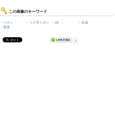
この画像のキーワード
リボン
うさ耳リボン
緑
合成
透過
0