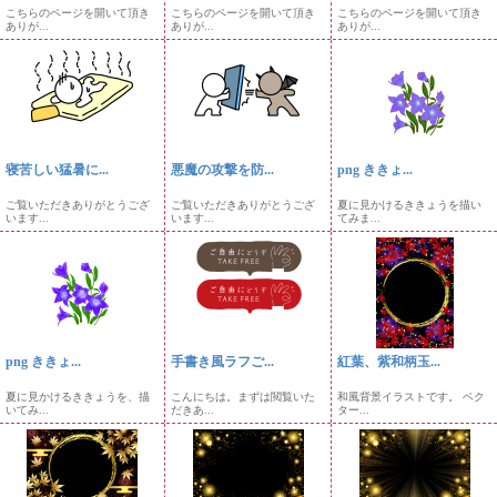
こちらのページを開いて頂き
こちらのページを開いて頂き
こちらのページを開いて頂き
ありが...
ありが...
ありが...
寝苦しい猛暑に...
悪魔の攻撃を防...
png ききょ...
ご覧いただきありがとうござ
ご覧いただきありがとうござ
夏に見かけるききょうを描い
います...
います...
てみま...
png ききょ...
手書き風ラフご...
紅葉、紫和柄玉...
夏に見かけるききょうを、描
こんにちは。まずは閲覧いた
和風背景イラストです。 ベク
いてみ...
だきあ...
ター...