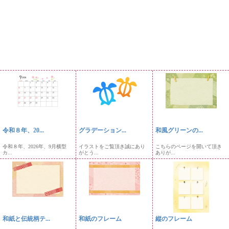
令和８年、20...
グラデーション...
和風グリーンの...
令和８年、2026年、9月横型
イラストをご覧頂き誠にあり
こちらのページを開いて頂き
カ...
がとう...
ありが...
和紙と伝統柄テ...
和紙のフレーム
縦のフレーム