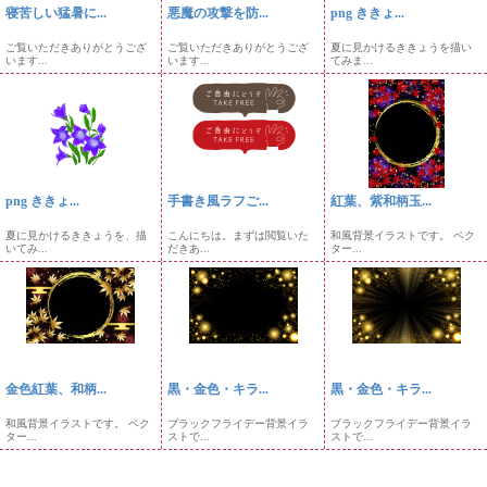
寝苦しい猛暑に...
悪魔の攻撃を防...
png ききょ...
ご覧いただきありがとうござ
ご覧いただきありがとうござ
夏に見かけるききょうを描い
います...
います...
てみま...
png ききょ...
手書き風ラフご...
紅葉、紫和柄玉...
夏に見かけるききょうを、描
こんにちは。まずは閲覧いた
和風背景イラストです。 ベク
いてみ...
だきあ...
ター...
金色紅葉、和柄...
黒・金色・キラ...
黒・金色・キラ...
和風背景イラストです。 ベク
ブラックフライデー背景イラ
ブラックフライデー背景イラ
ター...
ストで...
ストで...