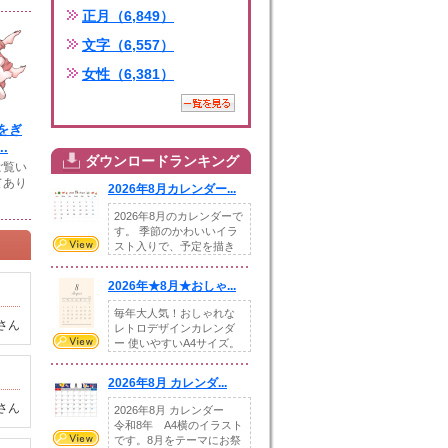
正月（6,849）
文字（6,557）
女性（6,381）
をぎ
.
ダウンロードランキング
ご覧い
てあり
2026年8月カレンダー...
2026年8月のカレンダーで
す。 季節のかわいいイラ
スト入りで、予定を描き
込めるスペ...
2026年★8月★おしゃ...
毎年大人気！おしゃれな
さん
レトロデザインカレンダ
ー 使いやすいA4サイズ。
illust...
2026年8月 カレンダ...
さん
2026年8月 カレンダー
令和8年 A4横のイラスト
です。8月をテーマにお祭