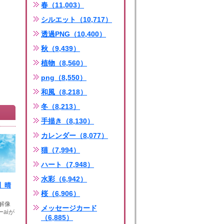
春（11,003）
シルエット（10,717）
透過PNG（10,400）
秋（9,439）
植物（8,560）
png（8,550）
和風（8,218）
冬（8,213）
手描き（8,130）
カレンダー（8,077）
猫（7,994）
ハート（7,948）
水彩（6,942）
】晴
桜（6,906）
高解像
メッセージカード
aiが
（6,885）