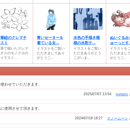
筆絵のクレマチ
青いセーターを
水色の手描き模
ぬいぐるみ
ス１
着ている女...
様の水彩テ...
ゅーっとす..
筆で描いたクレマ
イラストをご覧い
イラストをご覧い
イラストを
チスのモノクロの
ただきましてあり
ただきありがとう
ただきまし
イラスト...
がとうご...
ございま...
がとうご...
で使わせていただきます。
2025/07/07 13:54
noripiro
紙に使用させて頂きます。
2024/07/18 18:27
スノームーン