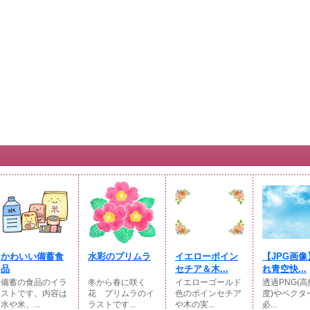
かわいい備蓄食
水彩のプリムラ
イエローポイン
【JPG画像
品
セチア＆木...
れ青空快...
備蓄の食品のイラ
冬から春に咲く
イエローゴールド
透過PNG(
ストです。内容は
花 プリムラのイ
色のポインセチア
度)やベクター
水や米、...
ラストです...
や木の実...
必...