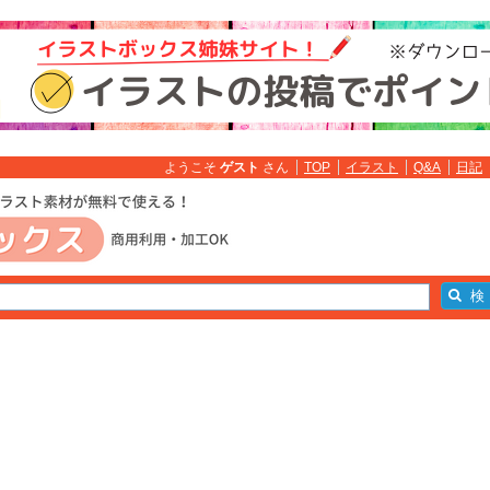
ようこそ
ゲスト
さん
TOP
イラスト
Q&A
日記