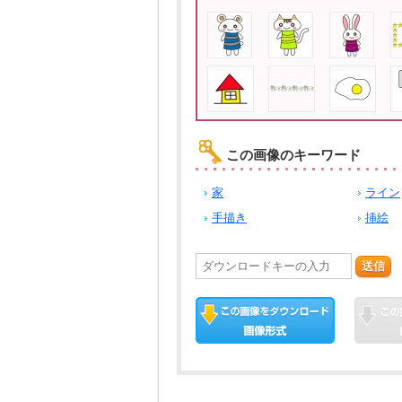
この画像のキーワード
家
ライン
手描き
挿絵
送信