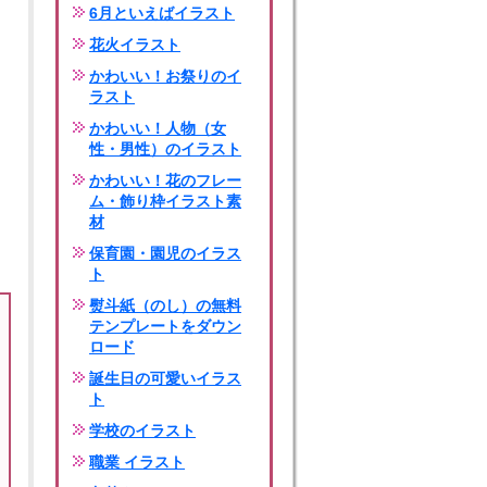
6月といえばイラスト
花火イラスト
かわいい！お祭りのイ
ラスト
かわいい！人物（女
性・男性）のイラスト
かわいい！花のフレー
ム・飾り枠イラスト素
材
保育園・園児のイラス
ト
熨斗紙（のし）の無料
テンプレートをダウン
ロード
誕生日の可愛いイラス
ト
学校のイラスト
職業 イラスト