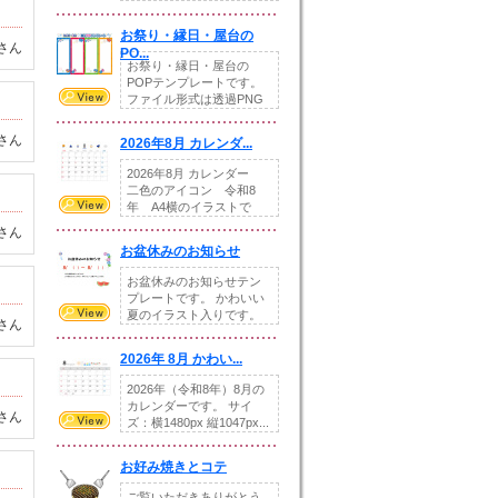
りの提...
お祭り・縁日・屋台の
さん
PO...
お祭り・縁日・屋台の
POPテンプレートです。
ファイル形式は透過PNG
です。---太め...
さん
2026年8月 カレンダ...
2026年8月 カレンダー
二色のアイコン 令和8
年 A4横のイラストで
す。8月をテ...
さん
お盆休みのお知らせ
お盆休みのお知らせテン
プレートです。 かわいい
夏のイラスト入りです。
さん
休業日の日付けを...
2026年 8月 かわい...
2026年（令和8年）8月の
カレンダーです。 サイ
さん
ズ：横1480px 縦1047px...
お好み焼きとコテ
ご覧いただきありがとう