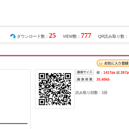
25
777
ダウンロード数：
VIEW数：
QR読み取り数：
横：
1417px
縦:
267p
35.40kb
読み取り回数：
1
回