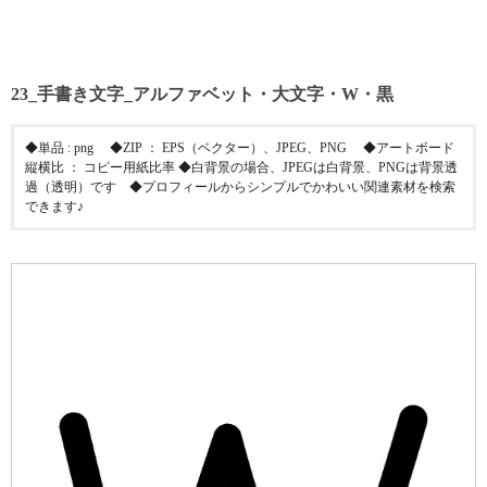
23_手書き文字_アルファベット・大文字・W・黒
◆単品 : png ◆ZIP ： EPS（ベクター）、JPEG、PNG ◆アートボード
縦横比 ： コピー用紙比率 ◆白背景の場合、JPEGは白背景、PNGは背景透
過（透明）です ◆プロフィールからシンプルでかわいい関連素材を検索
できます♪