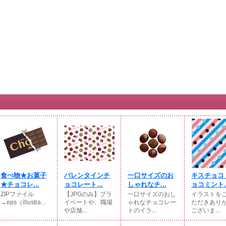
食べ物★お菓子
バレンタインチ
一口サイズのお
キスチョコ
★チョコレ...
ョコレート...
しゃれなチ...
ョコミント..
ZIPファイル
【JPGのみ】プラ
一口サイズのおし
イラストを
→eps（illustra...
イベートや、職場
ゃれなチョコレー
ただきあり
や店舗...
トのイラ...
ございま...