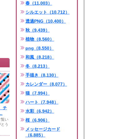
春（11,003）
シルエット（10,712）
透過PNG（10,400）
秋（9,439）
植物（8,560）
png（8,550）
和風（8,218）
冬（8,213）
手描き（8,130）
カレンダー（8,077）
猫（7,994）
ハート（7,948）
 チ
水彩（6,942）
.
ご覧い
桜（6,906）
がとう
メッセージカード
（6,885）