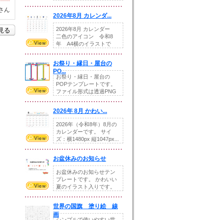
りの提...
さん
2026年8月 カレンダ...
2026年8月 カレンダー
を見る
二色のアイコン 令和8
年 A4横のイラストで
す。8月をテ...
お祭り・縁日・屋台の
PO...
お祭り・縁日・屋台の
POPテンプレートです。
ファイル形式は透過PNG
です。---太め...
2026年 8月 かわい...
2026年（令和8年）8月の
カレンダーです。 サイ
ズ：横1480px 縦1047px...
お盆休みのお知らせ
お盆休みのお知らせテン
プレートです。 かわいい
夏のイラスト入りです。
休業日の日付けを...
世界の国旗 塗り絵 線
画
シンプルで使いやすい世