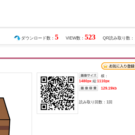
5
523
ダウンロード数：
VIEW数：
QR読み取り数：
横：
1480px
縦:
1110px
129.19kb
読み取り回数：
1
回