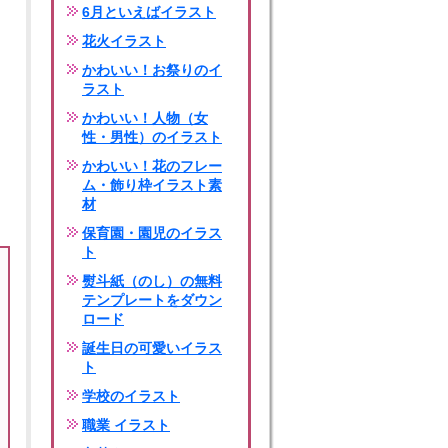
6月といえばイラスト
花火イラスト
かわいい！お祭りのイ
ラスト
かわいい！人物（女
性・男性）のイラスト
かわいい！花のフレー
ム・飾り枠イラスト素
材
保育園・園児のイラス
ト
熨斗紙（のし）の無料
テンプレートをダウン
ロード
誕生日の可愛いイラス
ト
学校のイラスト
職業 イラスト