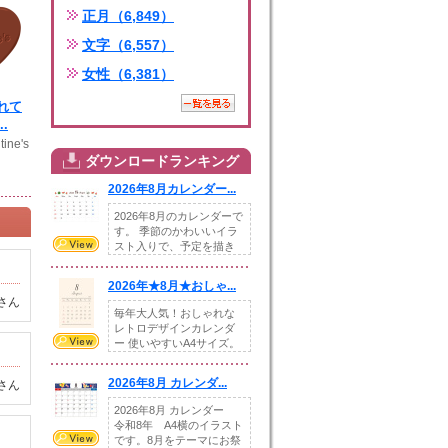
正月（6,849）
文字（6,557）
女性（6,381）
れて
.
tine's
ダウンロードランキング
2026年8月カレンダー...
2026年8月のカレンダーで
す。 季節のかわいいイラ
スト入りで、予定を描き
込めるスペ...
2026年★8月★おしゃ...
さん
毎年大人気！おしゃれな
レトロデザインカレンダ
ー 使いやすいA4サイズ。
illust...
2026年8月 カレンダ...
さん
2026年8月 カレンダー
令和8年 A4横のイラスト
です。8月をテーマにお祭