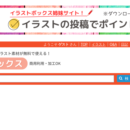
ようこそ
ゲスト
さん
TOP
イラスト
Q&A
日記