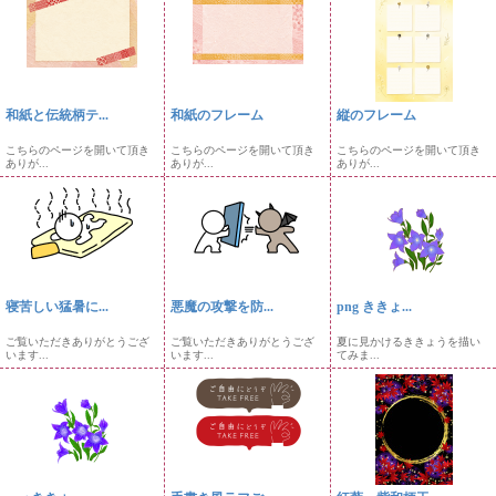
和紙と伝統柄テ...
和紙のフレーム
縦のフレーム
こちらのページを開いて頂き
こちらのページを開いて頂き
こちらのページを開いて頂き
ありが...
ありが...
ありが...
寝苦しい猛暑に...
悪魔の攻撃を防...
png ききょ...
ご覧いただきありがとうござ
ご覧いただきありがとうござ
夏に見かけるききょうを描い
います...
います...
てみま...