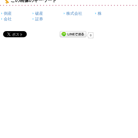
この画像のキーワード
倒産
破産
株式会社
株
会社
証券
0