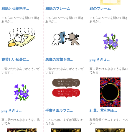
和紙と伝統柄テ...
和紙のフレーム
縦のフレーム
こちらのページを開いて頂き
こちらのページを開いて頂き
こちらのページを開いて頂き
ありが...
ありが...
ありが...
寝苦しい猛暑に...
悪魔の攻撃を防...
png ききょ...
ご覧いただきありがとうござ
ご覧いただきありがとうござ
夏に見かけるききょうを描い
います...
います...
てみま...
png ききょ...
手書き風ラフご...
紅葉、紫和柄玉...
夏に見かけるききょうを、描
こんにちは。まずは閲覧いた
和風背景イラストです。 ベク
いてみ...
だきあ...
ター...