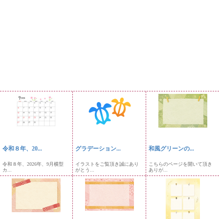
令和８年、20...
グラデーション...
和風グリーンの...
令和８年、2026年、9月横型
イラストをご覧頂き誠にあり
こちらのページを開いて頂き
カ...
がとう...
ありが...