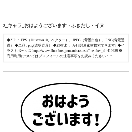
2_キャラ_おはようございます・ふきだし・イヌ
◆ZIP ： EPS（Illustrator10、ベクター）、JPEG（背景白色）、PNG(背景透
過） ◆単品 : png(透明背景） ◆縦横比 ： A4 ↓関連素材検索できます↓ ◆イ
ラストボックス https://www.illust-box.jp/member/sozai/?member_id=419289 ※
商用利用についてはプロフィールの注意事項をお読みください＾＾