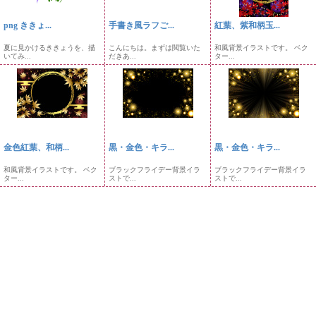
png ききょ...
手書き風ラフご...
紅葉、紫和柄玉...
夏に見かけるききょうを、描
こんにちは。まずは閲覧いた
和風背景イラストです。 ベク
いてみ...
だきあ...
ター...
金色紅葉、和柄...
黒・金色・キラ...
黒・金色・キラ...
和風背景イラストです。 ベク
ブラックフライデー背景イラ
ブラックフライデー背景イラ
ター...
ストで...
ストで...