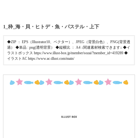
1_枠_海・貝・ヒトデ・魚・パステル・上下
◆ZIP ： EPS（Illustrator10、ベクター）、JPEG（背景白色）、PNG(背景透
過） ◆単品 : png(透明背景） ◆縦横比 ： A4 ↓関連素材検索できます↓ ◆イ
ラストボックス https://www.illust-box.jp/member/sozai/?member_id=419289 ◆
イラストAC https://www.ac-illust.com/main/