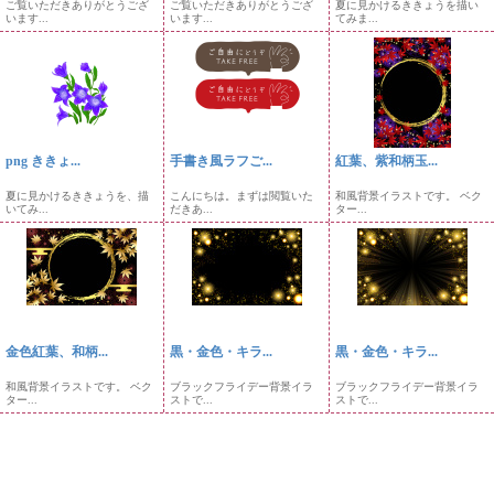
ご覧いただきありがとうござ
ご覧いただきありがとうござ
夏に見かけるききょうを描い
います...
います...
てみま...
png ききょ...
手書き風ラフご...
紅葉、紫和柄玉...
夏に見かけるききょうを、描
こんにちは。まずは閲覧いた
和風背景イラストです。 ベク
いてみ...
だきあ...
ター...
金色紅葉、和柄...
黒・金色・キラ...
黒・金色・キラ...
和風背景イラストです。 ベク
ブラックフライデー背景イラ
ブラックフライデー背景イラ
ター...
ストで...
ストで...