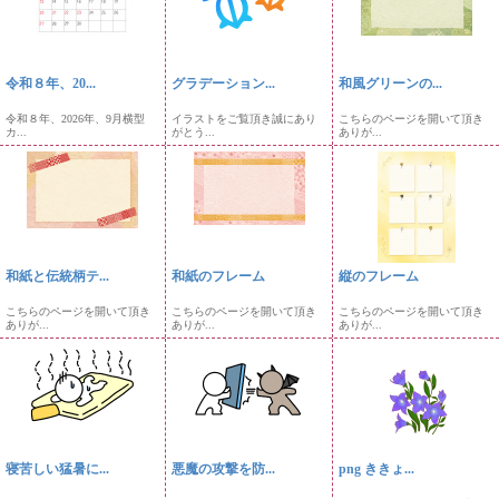
令和８年、20...
グラデーション...
和風グリーンの...
令和８年、2026年、9月横型
イラストをご覧頂き誠にあり
こちらのページを開いて頂き
カ...
がとう...
ありが...
和紙と伝統柄テ...
和紙のフレーム
縦のフレーム
こちらのページを開いて頂き
こちらのページを開いて頂き
こちらのページを開いて頂き
ありが...
ありが...
ありが...
寝苦しい猛暑に...
悪魔の攻撃を防...
png ききょ...