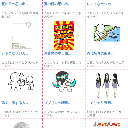
夏の日の思い出...
夏の日の思い出...
レロトなラジカ...
こちらのページを開いて頂き
こちらのページを開いて頂き
こちらはレトロなラジカセを
ありが...
ありが...
イメー...
レトロなラジカ...
赤黄黒の本日限...
湖に玩具の船を...
こちらはレトロなラジカセを
こんにちは。まずは閲覧いた
ご覧いただきありがとうござ
イメー...
だきあ...
います...
強く主張する人...
ゴブリンの精鋭...
「カリカリ整形...
ご覧いただきありがとうござ
ゴブリンの精鋭アサシンのシ
顔面を面白く改造した「カリ
います...
ンプル...
カリ整...