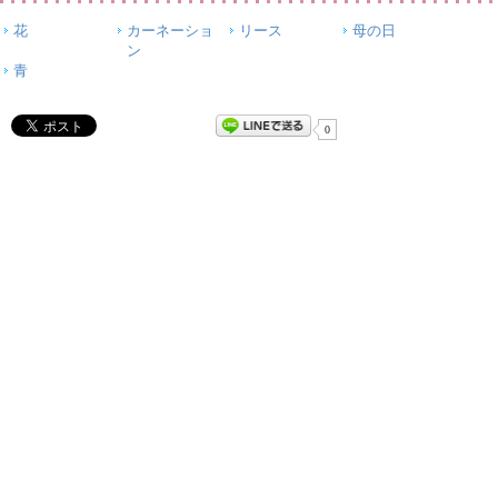
花
カーネーショ
リース
母の日
ン
青
0