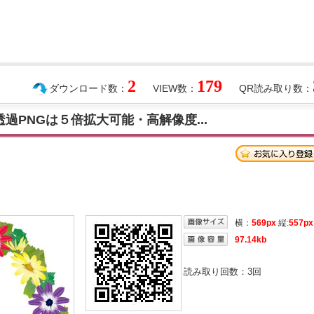
2
179
ダウンロード数：
VIEW数：
QR読み取り数：
透過PNGは５倍拡大可能・高解像度...
横：
569px
縦:
557px
97.14kb
読み取り回数：
3
回