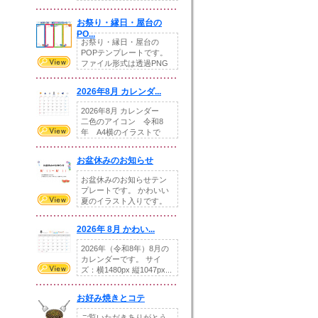
りの提...
お祭り・縁日・屋台の
PO...
お祭り・縁日・屋台の
POPテンプレートです。
ファイル形式は透過PNG
です。---太め...
2026年8月 カレンダ...
2026年8月 カレンダー
二色のアイコン 令和8
年 A4横のイラストで
す。8月をテ...
お盆休みのお知らせ
お盆休みのお知らせテン
プレートです。 かわいい
夏のイラスト入りです。
休業日の日付けを...
2026年 8月 かわい...
2026年（令和8年）8月の
カレンダーです。 サイ
ズ：横1480px 縦1047px...
お好み焼きとコテ
ご覧いただきありがとう