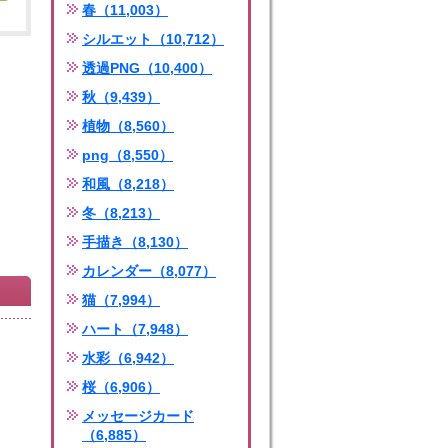
春（11,003）
シルエット（10,712）
透過PNG（10,400）
秋（9,439）
植物（8,560）
png（8,550）
和風（8,218）
冬（8,213）
手描き（8,130）
カレンダー（8,077）
猫（7,994）
ハート（7,948）
水彩（6,942）
桜（6,906）
メッセージカード
（6,885）