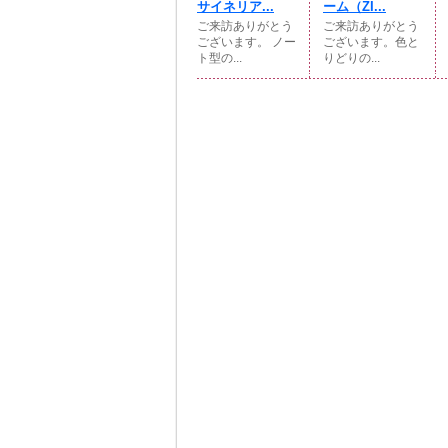
サイネリア...
ーム（ZI...
ご来訪ありがとう
ご来訪ありがとう
ございます。 ノー
ございます。色と
ト型の...
りどりの...