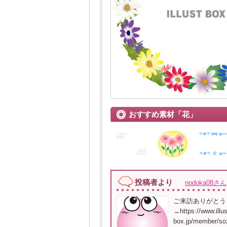
おすすめ素材「花」
投稿者より
nodoka08さん
ご来訪ありがとう
→https://www.illus
box.jp/member