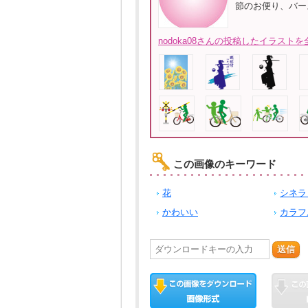
節のお便り、バー
nodoka08さんの投稿したイラストを
この画像のキーワード
花
シネラ
かわいい
カラフ
送信