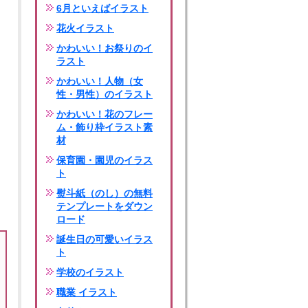
6月といえばイラスト
花火イラスト
かわいい！お祭りのイ
ラスト
かわいい！人物（女
性・男性）のイラスト
かわいい！花のフレー
ム・飾り枠イラスト素
材
保育園・園児のイラス
ト
熨斗紙（のし）の無料
テンプレートをダウン
ロード
誕生日の可愛いイラス
ト
学校のイラスト
職業 イラスト