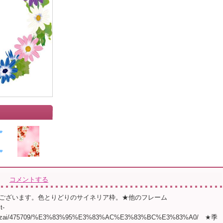
コメントする
ございます。色とりどりのサイネリア枠。★他のフレーム
t-
/sozai/475709/%E3%83%95%E3%83%AC%E3%83%BC%E3%83%A0/ ★季