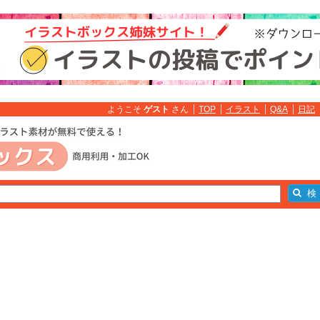
ようこそ
ゲスト
さん
TOP
イラスト
Q&A
日記