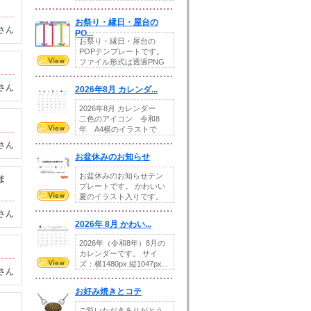
りの提...
お祭り・縁日・屋台の
さん
PO...
お祭り・縁日・屋台の
POPテンプレートです。
ファイル形式は透過PNG
です。---太め...
さん
2026年8月 カレンダ...
2026年8月 カレンダー
二色のアイコン 令和8
年 A4横のイラストで
す。8月をテ...
さん
お盆休みのお知らせ
お盆休みのお知らせテン
ま
プレートです。 かわいい
夏のイラスト入りです。
休業日の日付けを...
さん
2026年 8月 かわい...
2026年（令和8年）8月の
カレンダーです。 サイ
ズ：横1480px 縦1047px...
さん
お好み焼きとコテ
ご覧いただきありがとう