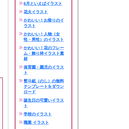
6月といえばイラスト
花火イラスト
かわいい！お祭りのイ
ラスト
かわいい！人物（女
性・男性）のイラスト
かわいい！花のフレー
ム・飾り枠イラスト素
材
保育園・園児のイラス
ト
熨斗紙（のし）の無料
テンプレートをダウン
ロード
誕生日の可愛いイラス
ト
学校のイラスト
職業 イラスト