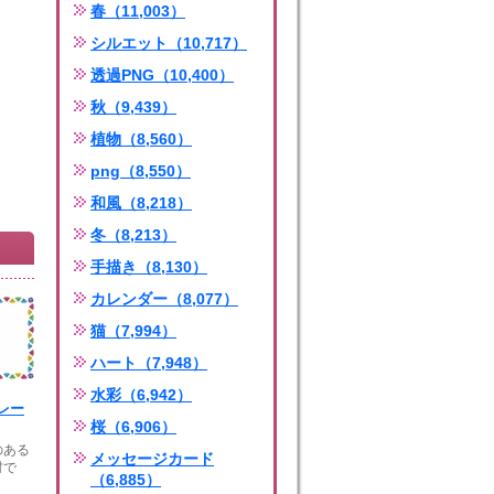
春（11,003）
シルエット（10,717）
透過PNG（10,400）
秋（9,439）
植物（8,560）
png（8,550）
和風（8,218）
冬（8,213）
手描き（8,130）
カレンダー（8,077）
猫（7,994）
ハート（7,948）
水彩（6,942）
レー
桜（6,906）
のある
メッセージカード
材で
（6,885）