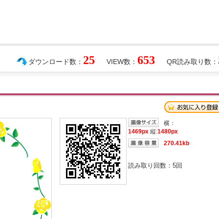
25
653
ダウンロード数：
VIEW数：
QR読み取り数：
横：
1469px
縦:
1480px
270.41kb
読み取り回数：
5
回