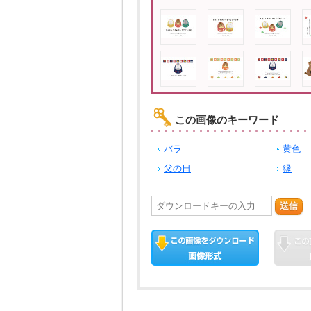
この画像のキーワード
バラ
黄色
父の日
縁
送信