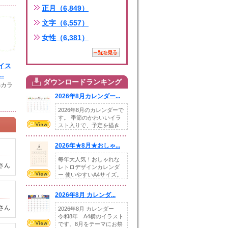
正月（6,849）
文字（6,557）
女性（6,381）
イス
.
ダウンロードランキング
sカラ
2026年8月カレンダー...
2026年8月のカレンダーで
す。 季節のかわいいイラ
スト入りで、予定を描き
込めるスペ...
2026年★8月★おしゃ...
毎年大人気！おしゃれな
さん
レトロデザインカレンダ
ー 使いやすいA4サイズ。
illust...
2026年8月 カレンダ...
さん
2026年8月 カレンダー
令和8年 A4横のイラスト
です。8月をテーマにお祭