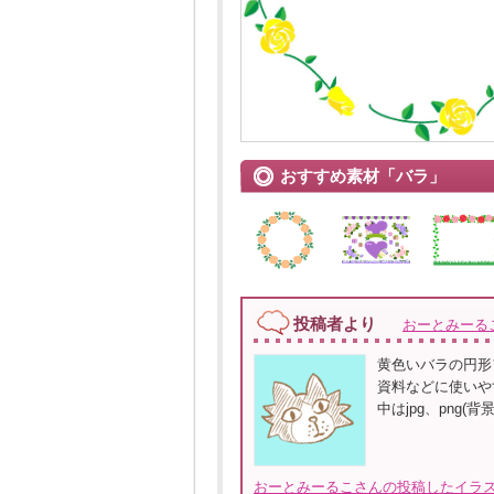
おすすめ素材「バラ」
投稿者より
おーとみーる
黄色いバラの円形
資料などに使いやすい
中はjpg、png(
おーとみーるこさんの投稿したイラス