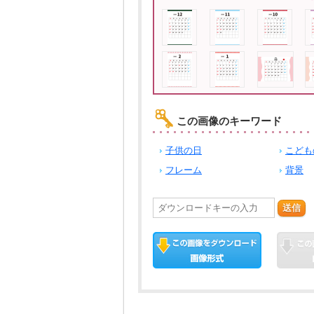
この画像のキーワード
子供の日
こども
フレーム
背景
送信