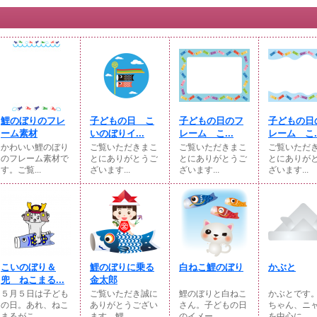
鯉のぼりのフレ
子どもの日 こ
子どもの日のフ
子どもの日
ーム素材
いのぼりイ...
レーム こ...
レーム こ..
かわいい鯉のぼり
ご覧いただきまこ
ご覧いただきまこ
ご覧いただ
のフレーム素材で
とにありがとうご
とにありがとうご
とにありが
す。ご覧...
ざいます...
ざいます...
ざいます...
こいのぼり＆
鯉のぼりに乗る
白ねこ鯉のぼり
かぶと
兜 ねこまる...
金太郎
５月５日は子ども
ご覧いただき誠に
鯉のぼりと白ねこ
かぶとです
の日。あれ、ねこ
ありがとうござい
さん。子どもの日
ちゃん、ニ
まるがこ...
ます。鯉...
のイメー...
を中心に...