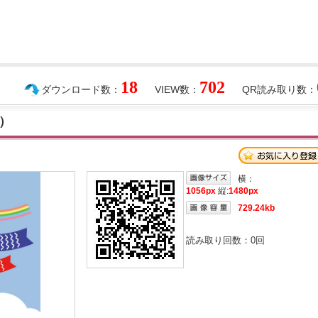
18
702
ダウンロード数：
VIEW数：
QR読み取り数：
）
横：
1056px
縦:
1480px
729.24kb
読み取り回数：
0
回