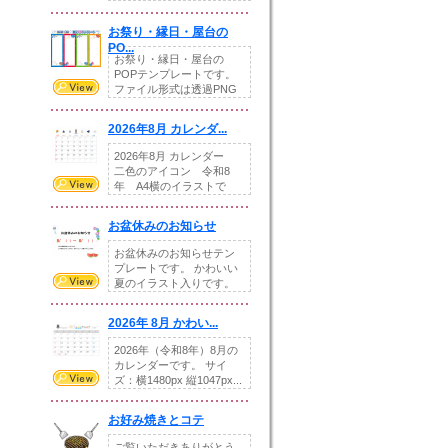
りの提...
お祭り・縁日・屋台の
PO...
お祭り・縁日・屋台の
POPテンプレートです。
ファイル形式は透過PNG
です。---太め...
2026年8月 カレンダ...
2026年8月 カレンダー
二色のアイコン 令和8
年 A4横のイラストで
す。8月をテ...
お盆休みのお知らせ
お盆休みのお知らせテン
プレートです。 かわいい
夏のイラスト入りです。
休業日の日付けを...
2026年 8月 かわい...
2026年（令和8年）8月の
カレンダーです。 サイ
ズ：横1480px 縦1047px...
お好み焼きとコテ
ご覧いただきありがとう