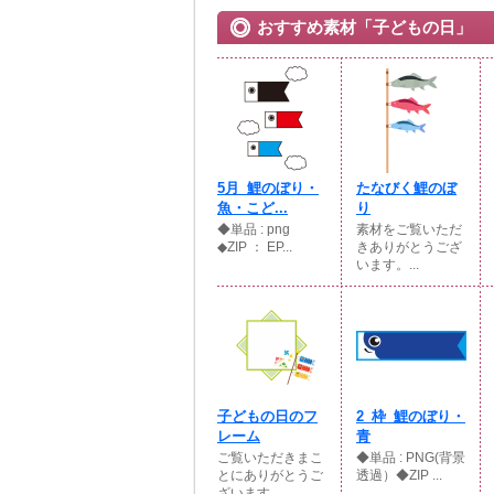
おすすめ素材「子どもの日」
5月_鯉のぼり・
たなびく鯉のぼ
魚・こど...
り
◆単品 : png
素材をご覧いただ
◆ZIP ： EP...
きありがとうござ
います。...
子どもの日のフ
2_枠_鯉のぼり・
レーム
青
ご覧いただきまこ
◆単品 : PNG(背景
とにありがとうご
透過）◆ZIP ...
ざいます...