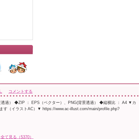
ん
コメントする
背景透過） ◆ZIP ： EPS（ベクター）、PNG(背景透過） ◆縦横比 ： A4 ▼カ
ストAC）▼ https://www.ac-illust.com/main/profile.php?
全て見る（5370）