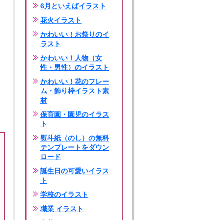
6月といえばイラスト
花火イラスト
かわいい！お祭りのイ
ラスト
かわいい！人物（女
性・男性）のイラスト
かわいい！花のフレー
ム・飾り枠イラスト素
材
保育園・園児のイラス
ト
熨斗紙（のし）の無料
テンプレートをダウン
ロード
誕生日の可愛いイラス
ト
学校のイラスト
職業 イラスト