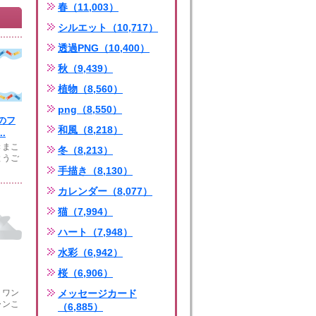
春（11,003）
シルエット（10,717）
透過PNG（10,400）
秋（9,439）
植物（8,560）
png（8,550）
のフ
和風（8,218）
.
きまこ
冬（8,213）
とうご
手描き（8,130）
カレンダー（8,077）
猫（7,994）
ハート（7,948）
水彩（6,942）
桜（6,906）
。ワン
メッセージカード
ャンこ
（6,885）