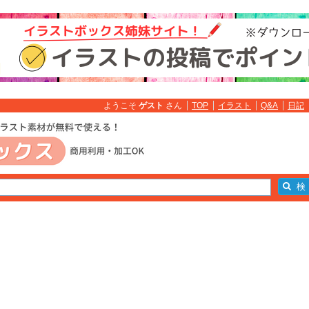
ようこそ
ゲスト
さん
TOP
イラスト
Q&A
日記