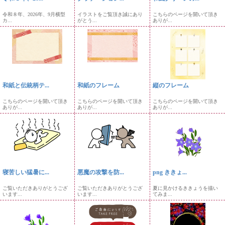
令和８年、2026年、9月横型
イラストをご覧頂き誠にあり
こちらのページを開いて頂き
カ...
がとう...
ありが...
和紙と伝統柄テ...
和紙のフレーム
縦のフレーム
こちらのページを開いて頂き
こちらのページを開いて頂き
こちらのページを開いて頂き
ありが...
ありが...
ありが...
寝苦しい猛暑に...
悪魔の攻撃を防...
png ききょ...
ご覧いただきありがとうござ
ご覧いただきありがとうござ
夏に見かけるききょうを描い
います...
います...
てみま...