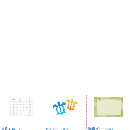
令和８年、20...
グラデーション...
和風グリーンの...