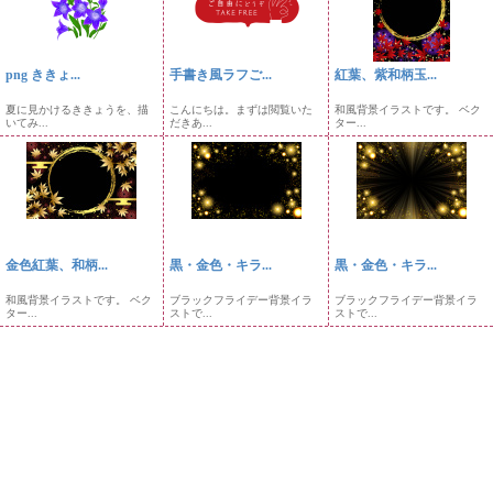
png ききょ...
手書き風ラフご...
紅葉、紫和柄玉...
夏に見かけるききょうを、描
こんにちは。まずは閲覧いた
和風背景イラストです。 ベク
いてみ...
だきあ...
ター...
金色紅葉、和柄...
黒・金色・キラ...
黒・金色・キラ...
和風背景イラストです。 ベク
ブラックフライデー背景イラ
ブラックフライデー背景イラ
ター...
ストで...
ストで...