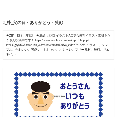
2_枠_父の日・ありがとう・笑顔
★ZIP→EPS、JPEG ★単品→PNG イラストACでも無料イラスト素材をた
くさん投稿中です！ https://www.ac-illust.com/main/profile.php?
id=LGgtyr8G&area=1#a_aid=61afa3948c620&a_cid=b7c162f5 イラスト、シン
プル、かわいい、可愛い、おしゃれ、オシャレ、フリー素材、無料、サム
ネイル