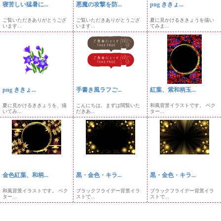
寝苦しい猛暑に...
悪魔の攻撃を防...
png ききょ...
ご覧いただきありがとうござ
ご覧いただきありがとうござ
夏に見かけるききょうを描い
います...
います...
てみま...
png ききょ...
手書き風ラフご...
紅葉、紫和柄玉...
夏に見かけるききょうを、描
こんにちは。まずは閲覧いた
和風背景イラストです。 ベク
いてみ...
だきあ...
ター...
金色紅葉、和柄...
黒・金色・キラ...
黒・金色・キラ...
和風背景イラストです。 ベク
ブラックフライデー背景イラ
ブラックフライデー背景イラ
ター...
ストで...
ストで...