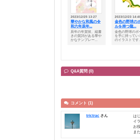
2023/12/25 13:27
2023/12/23 14:4
華やかな和風の令
金色の野球の
和六年辰年...
ルを持つ龍...
辰年の年賀状、縦書
金色の野球のボ
きの賀詞がある華や
を手に持ってい
かなテンプレー...
のイラストです..
Q&A質問 (0)
コメント (1)
trictrac
さん
は
イ
お
ま