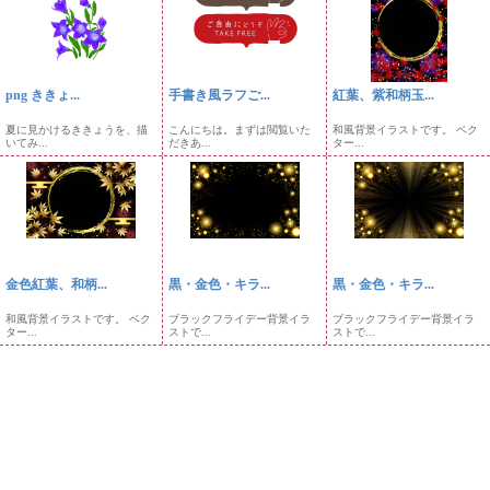
png ききょ...
手書き風ラフご...
紅葉、紫和柄玉...
夏に見かけるききょうを、描
こんにちは。まずは閲覧いた
和風背景イラストです。 ベク
いてみ...
だきあ...
ター...
金色紅葉、和柄...
黒・金色・キラ...
黒・金色・キラ...
和風背景イラストです。 ベク
ブラックフライデー背景イラ
ブラックフライデー背景イラ
ター...
ストで...
ストで...