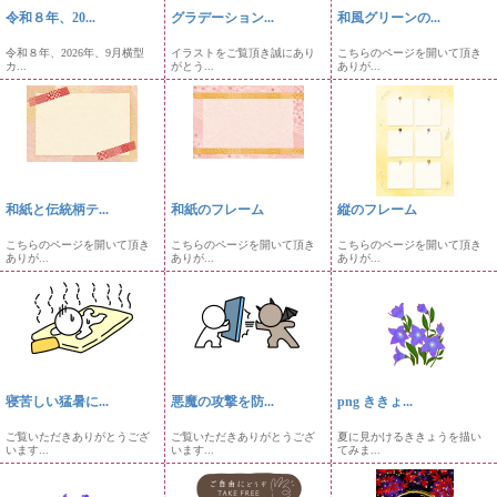
令和８年、20...
グラデーション...
和風グリーンの...
令和８年、2026年、9月横型
イラストをご覧頂き誠にあり
こちらのページを開いて頂き
カ...
がとう...
ありが...
和紙と伝統柄テ...
和紙のフレーム
縦のフレーム
こちらのページを開いて頂き
こちらのページを開いて頂き
こちらのページを開いて頂き
ありが...
ありが...
ありが...
寝苦しい猛暑に...
悪魔の攻撃を防...
png ききょ...
ご覧いただきありがとうござ
ご覧いただきありがとうござ
夏に見かけるききょうを描い
います...
います...
てみま...