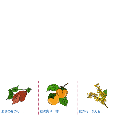
あきのみのり ...
秋の実り 柿
秋の花 きんも...