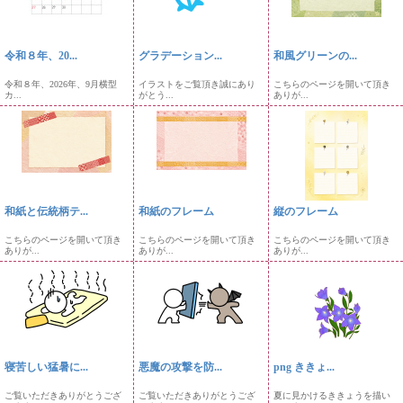
令和８年、20...
グラデーション...
和風グリーンの...
令和８年、2026年、9月横型
イラストをご覧頂き誠にあり
こちらのページを開いて頂き
カ...
がとう...
ありが...
和紙と伝統柄テ...
和紙のフレーム
縦のフレーム
こちらのページを開いて頂き
こちらのページを開いて頂き
こちらのページを開いて頂き
ありが...
ありが...
ありが...
寝苦しい猛暑に...
悪魔の攻撃を防...
png ききょ...
ご覧いただきありがとうござ
ご覧いただきありがとうござ
夏に見かけるききょうを描い