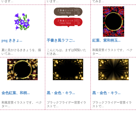
います...
います...
てみま...
png ききょ...
手書き風ラフご...
紅葉、紫和柄玉...
夏に見かけるききょうを、描
こんにちは。まずは閲覧いた
和風背景イラストです。 ベク
いてみ...
だきあ...
ター...
金色紅葉、和柄...
黒・金色・キラ...
黒・金色・キラ...
和風背景イラストです。 ベク
ブラックフライデー背景イラ
ブラックフライデー背景イラ
ター...
ストで...
ストで...