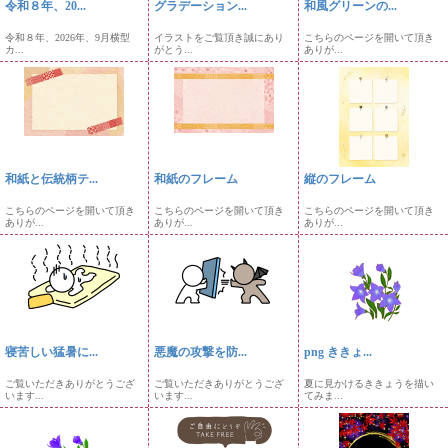
令和８年、20...
グラデーション...
和風グリーンの...
令和８年、2026年、9月横型
イラストをご覧頂き誠にあり
こちらのページを開いて頂き
カ...
がとう...
ありが...
和紙と伝統柄テ...
和紙のフレーム
縦のフレーム
こちらのページを開いて頂き
こちらのページを開いて頂き
こちらのページを開いて頂き
ありが...
ありが...
ありが...
寝苦しい猛暑に...
悪魔の攻撃を防...
png ききょ...
ご覧いただきありがとうござ
ご覧いただきありがとうござ
夏に見かけるききょうを描い
います...
います...
てみま...