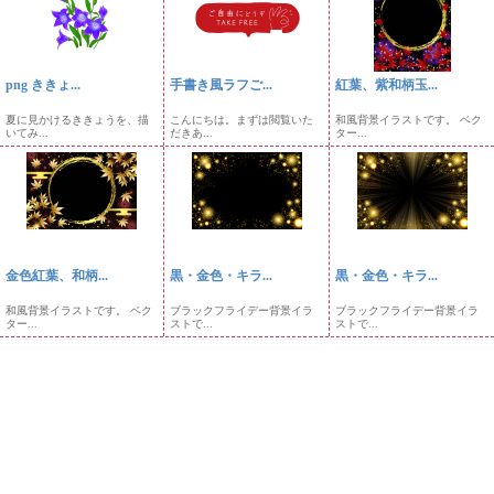
png ききょ...
手書き風ラフご...
紅葉、紫和柄玉...
夏に見かけるききょうを、描
こんにちは。まずは閲覧いた
和風背景イラストです。 ベク
いてみ...
だきあ...
ター...
金色紅葉、和柄...
黒・金色・キラ...
黒・金色・キラ...
和風背景イラストです。 ベク
ブラックフライデー背景イラ
ブラックフライデー背景イラ
ター...
ストで...
ストで...