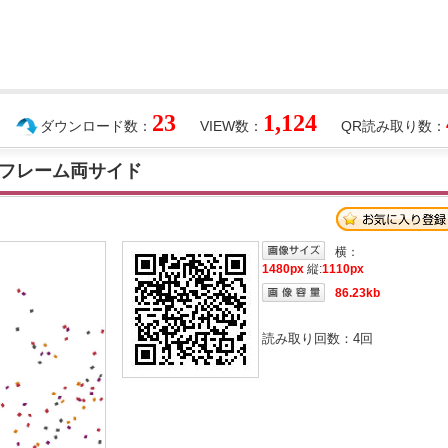
23
1,124
ダウンロード数：
VIEW数：
QR読み取り数：
フレーム両サイド
横：
1480px
縦:
1110px
86.23kb
読み取り回数：
4
回