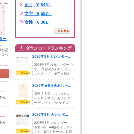
正月（6,849）
文字（6,557）
女性（6,381）
ター
.
ダウンロードランキング
形や記
ィスパ
2026年8月カレンダー...
2026年8月のカレンダーで
す。 季節のかわいいイラ
スト入りで、予定を描き
込めるスペ...
2026年★8月★おしゃ...
毎年大人気！おしゃれな
さん
レトロデザインカレンダ
ー 使いやすいA4サイズ。
illust...
2026年8月 カレンダ...
さん
2026年8月 カレンダー
令和8年 A4横のイラスト
です。8月をテーマにお祭