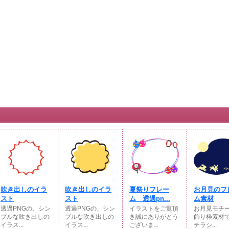
吹き出しのイラ
吹き出しのイラ
夏祭りフレー
お月見のフ
スト
スト
ム 透過pn...
ム素材
透過PNGの、シン
透過PNGの、シン
イラストをご覧頂
お月見モチ
プルな吹き出しの
プルな吹き出しの
き誠にありがとう
飾り枠素材
イラス...
イラス...
ございま...
チラシ...