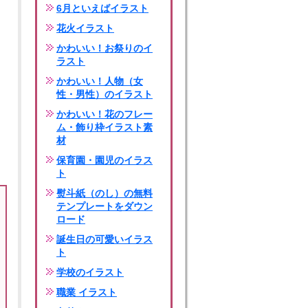
6月といえばイラスト
花火イラスト
かわいい！お祭りのイ
ラスト
かわいい！人物（女
性・男性）のイラスト
かわいい！花のフレー
ム・飾り枠イラスト素
材
保育園・園児のイラス
ト
熨斗紙（のし）の無料
テンプレートをダウン
ロード
誕生日の可愛いイラス
ト
学校のイラスト
職業 イラスト