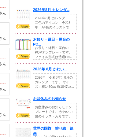
りの提...
2026年8月 カレンダ...
さん
2026年8月 カレンダー
二色のアイコン 令和8
年 A4横のイラストで
す。8月をテ...
さん
お祭り・縁日・屋台の
PO...
お祭り・縁日・屋台の
POPテンプレートです。
ファイル形式は透過PNG
です。---太め...
さん
2026年 8月 かわい...
2026年（令和8年）8月の
カレンダーです。 サイ
ズ：横1480px 縦1047px...
さん
お盆休みのお知らせ
お盆休みのお知らせテン
プレートです。 かわいい
さん
夏のイラスト入りです。
休業日の日付けを...
世界の国旗 塗り絵 線
画
シンプルで使いやすい世