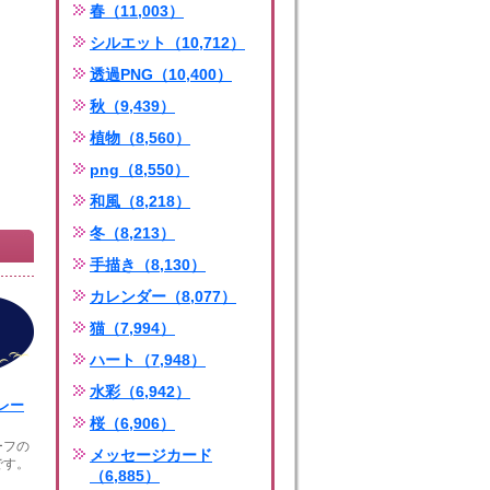
春（11,003）
シルエット（10,712）
透過PNG（10,400）
秋（9,439）
植物（8,560）
png（8,550）
和風（8,218）
冬（8,213）
手描き（8,130）
カレンダー（8,077）
猫（7,994）
ハート（7,948）
水彩（6,942）
レー
桜（6,906）
ーフの
メッセージカード
です。
（6,885）