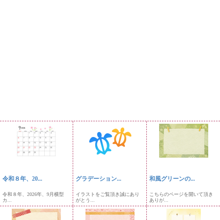
令和８年、20...
グラデーション...
和風グリーンの...
令和８年、2026年、9月横型
イラストをご覧頂き誠にあり
こちらのページを開いて頂き
カ...
がとう...
ありが...