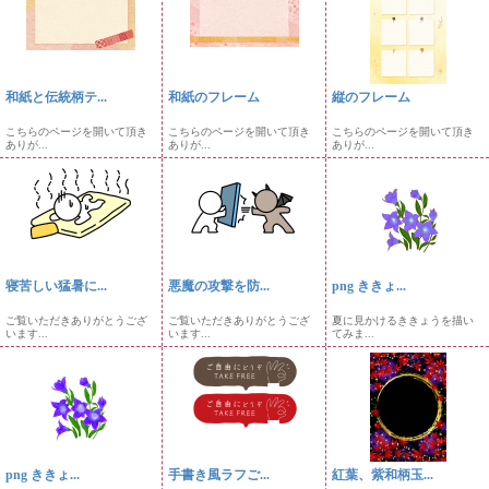
和紙と伝統柄テ...
和紙のフレーム
縦のフレーム
こちらのページを開いて頂き
こちらのページを開いて頂き
こちらのページを開いて頂き
ありが...
ありが...
ありが...
寝苦しい猛暑に...
悪魔の攻撃を防...
png ききょ...
ご覧いただきありがとうござ
ご覧いただきありがとうござ
夏に見かけるききょうを描い
います...
います...
てみま...
png ききょ...
手書き風ラフご...
紅葉、紫和柄玉...