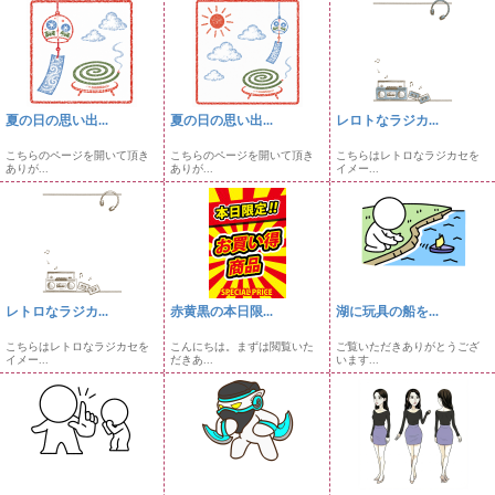
夏の日の思い出...
夏の日の思い出...
レロトなラジカ...
こちらのページを開いて頂き
こちらのページを開いて頂き
こちらはレトロなラジカセを
ありが...
ありが...
イメー...
レトロなラジカ...
赤黄黒の本日限...
湖に玩具の船を...
こちらはレトロなラジカセを
こんにちは。まずは閲覧いた
ご覧いただきありがとうござ
イメー...
だきあ...
います...