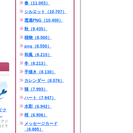
春（11,003）
シルエット（10,707）
透過PNG（10,400）
秋（9,435）
植物（8,560）
png（8,550）
和風（8,215）
冬（8,213）
手描き（8,130）
カレンダー（8,076）
猫（7,993）
ハート（7,947）
水彩（6,942）
ぐク
桜（6,906）
.
ぐクジ
メッセージカード
風イラ
（6,885）