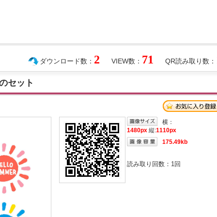
2
71
ダウンロード数：
VIEW数：
QR読み取り数：
のセット
横：
1480px
縦:
1110px
175.49kb
読み取り回数：
1
回