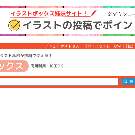
ようこそ
ゲスト
さん
TOP
イラスト
Q&A
日記