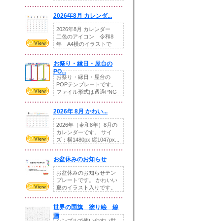
りの提...
2026年8月 カレンダ...
2026年8月 カレンダー
二色のアイコン 令和8
年 A4横のイラストで
す。8月をテ...
お祭り・縁日・屋台の
PO...
お祭り・縁日・屋台の
POPテンプレートです。
ファイル形式は透過PNG
です。---太め...
2026年 8月 かわい...
2026年（令和8年）8月の
カレンダーです。 サイ
ズ：横1480px 縦1047px...
お盆休みのお知らせ
お盆休みのお知らせテン
プレートです。 かわいい
夏のイラスト入りです。
休業日の日付けを...
世界の国旗 塗り絵 線
画
シンプルで使いやすい世