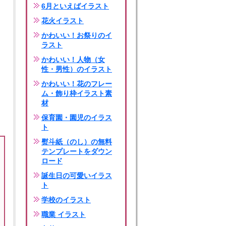
6月といえばイラスト
花火イラスト
かわいい！お祭りのイ
ラスト
かわいい！人物（女
性・男性）のイラスト
かわいい！花のフレー
ム・飾り枠イラスト素
材
保育園・園児のイラス
ト
熨斗紙（のし）の無料
テンプレートをダウン
ロード
誕生日の可愛いイラス
ト
学校のイラスト
職業 イラスト