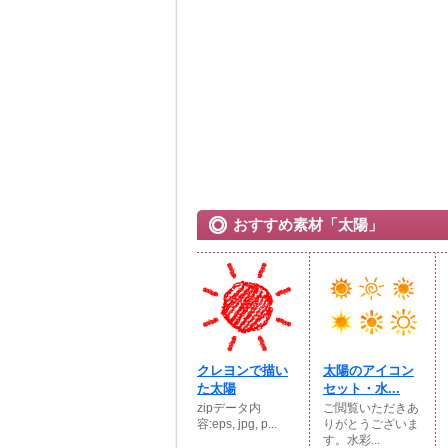
おすすめ素材「太陽」
クレヨンで描い
太陽のアイコン
た太陽
セット・水...
zipデータ内
ご閲覧いただきあ
容:eps, jpg, p...
りがとうございま
す。水彩...