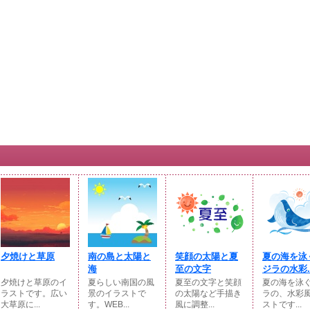
夕焼けと草原
南の島と太陽と
笑顔の太陽と夏
夏の海を泳
海
至の文字
ジラの水彩..
夕焼けと草原のイ
夏らしい南国の風
夏至の文字と笑顔
夏の海を泳
ラストです。広い
景のイラストで
の太陽など手描き
ラの、水彩
大草原に...
す。WEB...
風に調整...
ストです...