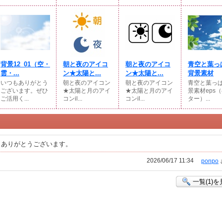
背景12_01（空・
朝と夜のアイコ
朝と夜のアイコ
青空と葉っ
雲・...
ン★太陽と...
ン★太陽と...
背景素材
いつもありがとう
朝と夜のアイコン
朝と夜のアイコン
青空と葉っ
ございます。ぜひ
★太陽と月のアイ
★太陽と月のアイ
景素材eps
ご活用く...
コンil...
コンil...
ター）...
トありがとうございます。
2026/06/17 11:34
ponpo
一覧(1)