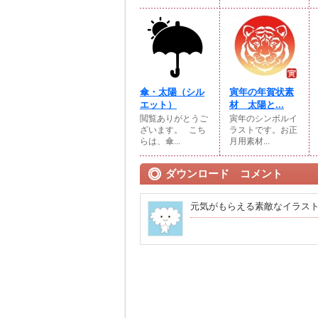
傘・太陽（シル
寅年の年賀状素
エット）
材 太陽と...
閲覧ありがとうご
寅年のシンボルイ
ざいます。⠀こち
ラストです。お正
らは、傘...
月用素材...
ダウンロード コメント
元気がもらえる素敵なイラス