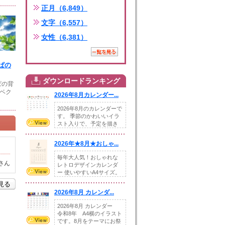
正月（6,849）
文字（6,557）
女性（6,381）
ぱの
ダウンロードランキング
ぱの背
（ベク
2026年8月カレンダー...
2026年8月のカレンダーで
す。 季節のかわいいイラ
スト入りで、予定を描き
込めるスペ...
2026年★8月★おしゃ...
毎年大人気！おしゃれな
さん
レトロデザインカレンダ
ー 使いやすいA4サイズ。
illust...
を見る
2026年8月 カレンダ...
2026年8月 カレンダー
令和8年 A4横のイラスト
です。8月をテーマにお祭