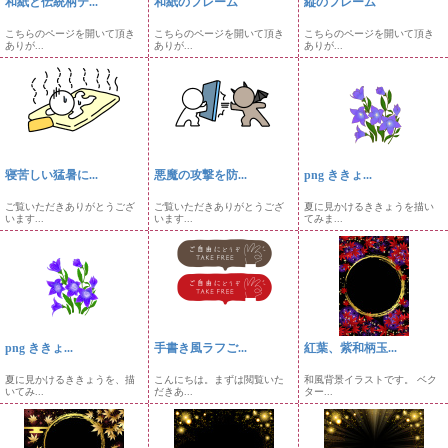
和紙と伝統柄テ...
和紙のフレーム
縦のフレーム
こちらのページを開いて頂き
こちらのページを開いて頂き
こちらのページを開いて頂き
ありが...
ありが...
ありが...
寝苦しい猛暑に...
悪魔の攻撃を防...
png ききょ...
ご覧いただきありがとうござ
ご覧いただきありがとうござ
夏に見かけるききょうを描い
います...
います...
てみま...
png ききょ...
手書き風ラフご...
紅葉、紫和柄玉...
夏に見かけるききょうを、描
こんにちは。まずは閲覧いた
和風背景イラストです。 ベク
いてみ...
だきあ...
ター...