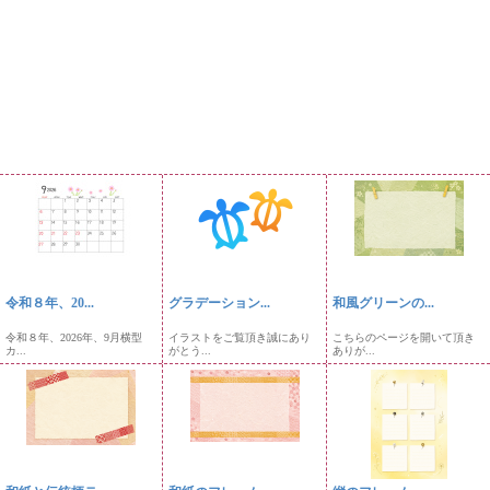
令和８年、20...
グラデーション...
和風グリーンの...
令和８年、2026年、9月横型
イラストをご覧頂き誠にあり
こちらのページを開いて頂き
カ...
がとう...
ありが...