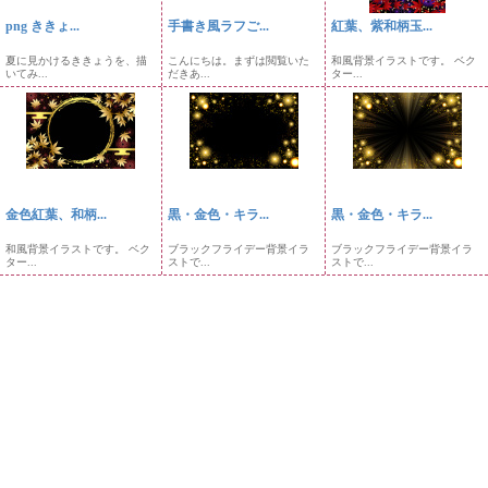
png ききょ...
手書き風ラフご...
紅葉、紫和柄玉...
夏に見かけるききょうを、描
こんにちは。まずは閲覧いた
和風背景イラストです。 ベク
いてみ...
だきあ...
ター...
金色紅葉、和柄...
黒・金色・キラ...
黒・金色・キラ...
和風背景イラストです。 ベク
ブラックフライデー背景イラ
ブラックフライデー背景イラ
ター...
ストで...
ストで...