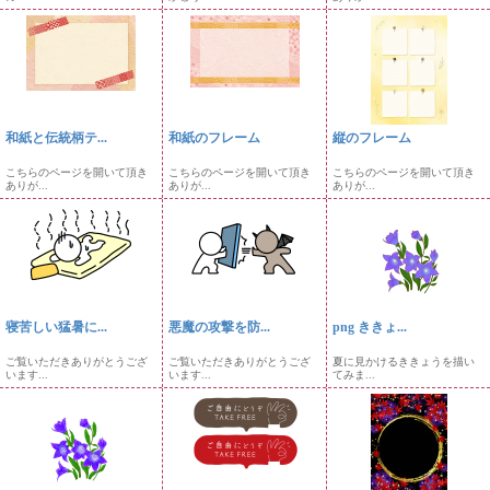
和紙と伝統柄テ...
和紙のフレーム
縦のフレーム
こちらのページを開いて頂き
こちらのページを開いて頂き
こちらのページを開いて頂き
ありが...
ありが...
ありが...
寝苦しい猛暑に...
悪魔の攻撃を防...
png ききょ...
ご覧いただきありがとうござ
ご覧いただきありがとうござ
夏に見かけるききょうを描い
います...
います...
てみま...