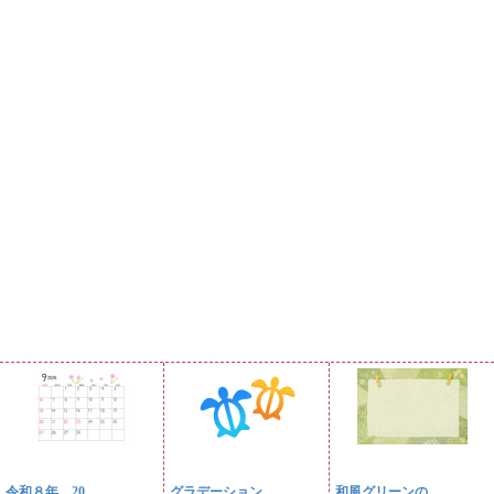
令和８年、20...
グラデーション...
和風グリーンの...