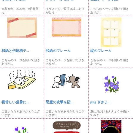
令和８年、2026年、9月横型
イラストをご覧頂き誠にあり
こちらのページを開いて頂き
カ...
がとう...
ありが...
和紙と伝統柄テ...
和紙のフレーム
縦のフレーム
こちらのページを開いて頂き
こちらのページを開いて頂き
こちらのページを開いて頂き
ありが...
ありが...
ありが...
寝苦しい猛暑に...
悪魔の攻撃を防...
png ききょ...
ご覧いただきありがとうござ
ご覧いただきありがとうござ
夏に見かけるききょうを描い
います...
います...
てみま...