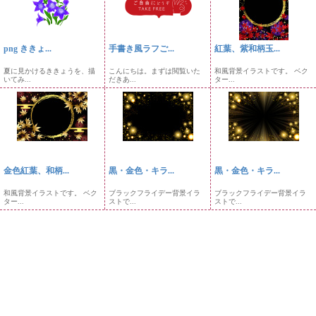
png ききょ...
手書き風ラフご...
紅葉、紫和柄玉...
夏に見かけるききょうを、描
こんにちは。まずは閲覧いた
和風背景イラストです。 ベク
いてみ...
だきあ...
ター...
金色紅葉、和柄...
黒・金色・キラ...
黒・金色・キラ...
和風背景イラストです。 ベク
ブラックフライデー背景イラ
ブラックフライデー背景イラ
ター...
ストで...
ストで...