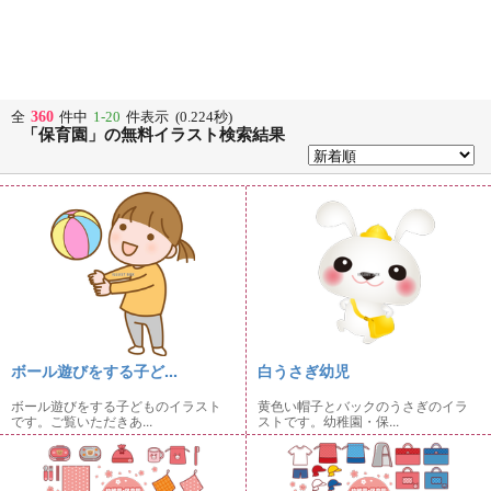
360
全
件中
1-20
件表示 (0.224秒)
「保育園」の無料イラスト検索結果
ボール遊びをする子ど...
白うさぎ幼児
ボール遊びをする子どものイラスト
黄色い帽子とバックのうさぎのイラ
です。ご覧いただきあ...
ストです。幼稚園・保...