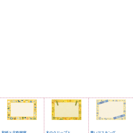
和紙と北欧雑貨
木のクリップと...
青いマスキング...