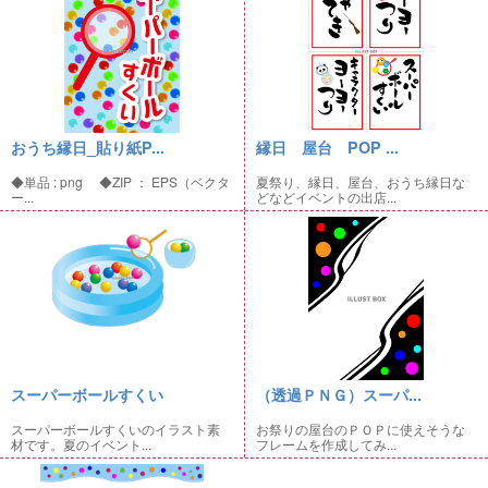
おうち縁日_貼り紙P...
縁日 屋台 POP ...
◆単品 : png ◆ZIP ： EPS（ベクタ
夏祭り、縁日、屋台、おうち縁日な
ー...
どなどイベントの出店...
スーパーボールすくい
（透過ＰＮＧ）スーパ...
スーパーボールすくいのイラスト素
お祭りの屋台のＰＯＰに使えそうな
材です。夏のイベント...
フレームを作成してみ...