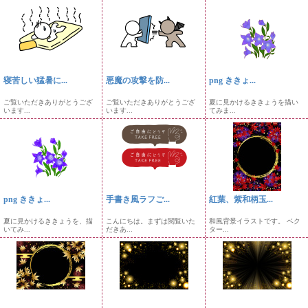
寝苦しい猛暑に...
悪魔の攻撃を防...
png ききょ...
ご覧いただきありがとうござ
ご覧いただきありがとうござ
夏に見かけるききょうを描い
います...
います...
てみま...
png ききょ...
手書き風ラフご...
紅葉、紫和柄玉...
夏に見かけるききょうを、描
こんにちは。まずは閲覧いた
和風背景イラストです。 ベク
いてみ...
だきあ...
ター...