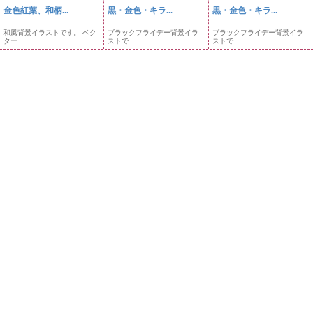
金色紅葉、和柄...
黒・金色・キラ...
黒・金色・キラ...
和風背景イラストです。 ベク
ブラックフライデー背景イラ
ブラックフライデー背景イラ
ター...
ストで...
ストで...