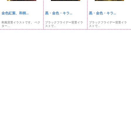
金色紅葉、和柄...
黒・金色・キラ...
黒・金色・キラ...
和風背景イラストです。 ベク
ブラックフライデー背景イラ
ブラックフライデー背景イラ
ター...
ストで...
ストで...