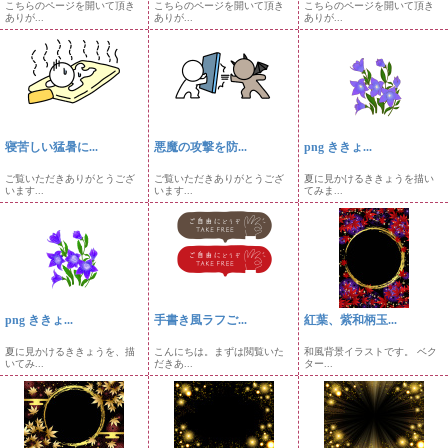
こちらのページを開いて頂き
こちらのページを開いて頂き
こちらのページを開いて頂き
ありが...
ありが...
ありが...
寝苦しい猛暑に...
悪魔の攻撃を防...
png ききょ...
ご覧いただきありがとうござ
ご覧いただきありがとうござ
夏に見かけるききょうを描い
います...
います...
てみま...
png ききょ...
手書き風ラフご...
紅葉、紫和柄玉...
夏に見かけるききょうを、描
こんにちは。まずは閲覧いた
和風背景イラストです。 ベク
いてみ...
だきあ...
ター...