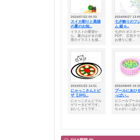
2024/07/22 00:33
2024/06/27 13:0
スイカ割りと黒猫
七夕飾りのフ
の夏のお知...
ム 縦 p...
イラストの要望か
七夕の ポスター
ら、夏のはがきの背
POP、 広告チ
景のイラストを描...
お便りに使...
2023/01/22 14:51
2022/08/05 19:3
にゃっこさんとピ
プールにあひ
ザ【JPG...
っぱい...
にゃっこさんとマル
ビニールプール
ゲリータピザです。
わいいあひるの
おいしそうです...
ちゃがいっぱい..