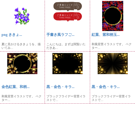
png ききょ...
手書き風ラフご...
紅葉、紫和柄玉...
夏に見かけるききょうを、描
こんにちは。まずは閲覧いた
和風背景イラストです。 ベク
いてみ...
だきあ...
ター...
金色紅葉、和柄...
黒・金色・キラ...
黒・金色・キラ...
和風背景イラストです。 ベク
ブラックフライデー背景イラ
ブラックフライデー背景イラ
ター...
ストで...
ストで...