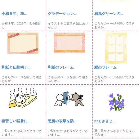
令和８年、20...
グラデーション...
和風グリーンの...
令和８年、2026年、9月横型
イラストをご覧頂き誠にあり
こちらのページを開いて頂き
カ...
がとう...
ありが...
和紙と伝統柄テ...
和紙のフレーム
縦のフレーム
こちらのページを開いて頂き
こちらのページを開いて頂き
こちらのページを開いて頂き
ありが...
ありが...
ありが...
寝苦しい猛暑に...
悪魔の攻撃を防...
png ききょ...
ご覧いただきありがとうござ
ご覧いただきありがとうござ
夏に見かけるききょうを描い
います...
います...
てみま...