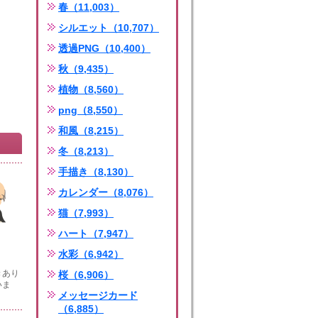
春（11,003）
シルエット（10,707）
透過PNG（10,400）
秋（9,435）
植物（8,560）
png（8,550）
和風（8,215）
冬（8,213）
手描き（8,130）
カレンダー（8,076）
猫（7,993）
ハート（7,947）
水彩（6,942）
きあり
桜（6,906）
いま
メッセージカード
（6,885）