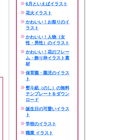
6月といえばイラスト
花火イラスト
かわいい！お祭りのイ
ラスト
かわいい！人物（女
性・男性）のイラスト
かわいい！花のフレー
ム・飾り枠イラスト素
材
保育園・園児のイラス
ト
熨斗紙（のし）の無料
テンプレートをダウン
ロード
誕生日の可愛いイラス
ト
学校のイラスト
職業 イラスト