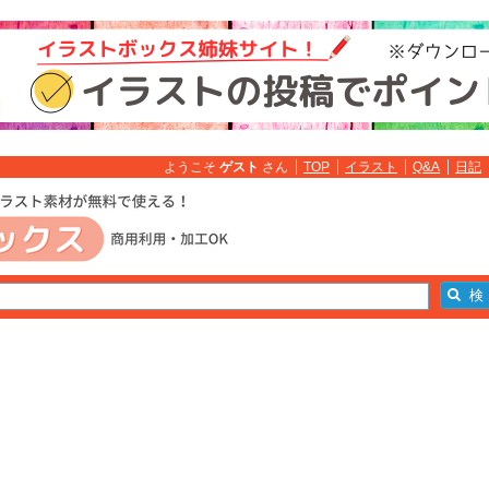
ようこそ
ゲスト
さん
TOP
イラスト
Q&A
日記