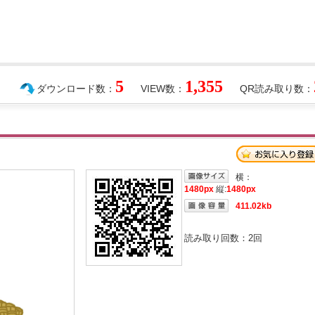
5
1,355
ダウンロード数：
VIEW数：
QR読み取り数：
横：
1480px
縦:
1480px
411.02kb
読み取り回数：
2
回