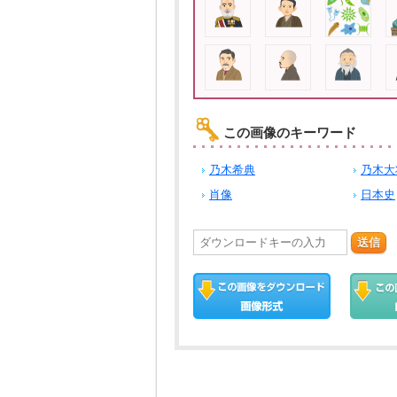
この画像のキーワード
乃木希典
乃木大
肖像
日本史
送信