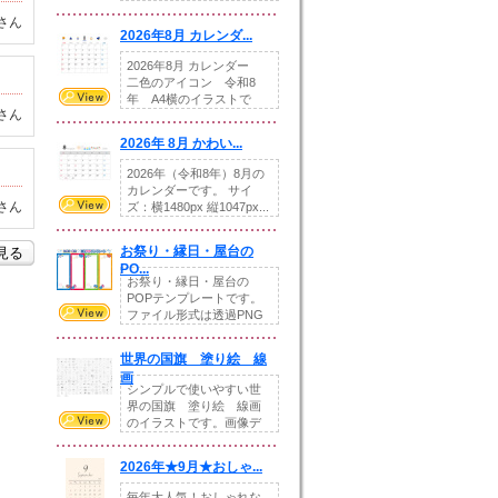
りの提...
さん
2026年8月 カレンダ...
2026年8月 カレンダー
二色のアイコン 令和8
年 A4横のイラストで
さん
す。8月をテ...
2026年 8月 かわい...
2026年（令和8年）8月の
カレンダーです。 サイ
さん
ズ：横1480px 縦1047px...
お祭り・縁日・屋台の
を見る
PO...
お祭り・縁日・屋台の
POPテンプレートです。
ファイル形式は透過PNG
です。---太め...
世界の国旗 塗り絵 線
画
シンプルで使いやすい世
界の国旗 塗り絵 線画
のイラストです。画像デ
ータとEPSデータ...
2026年★9月★おしゃ...
毎年大人気！おしゃれな