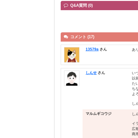
Q&A質問 (0)
コメント (17)
13579a
さん
あ
しんせ
さん
い
以
た
ち
よ
し
マルムギコウジ
し
イ
広
商