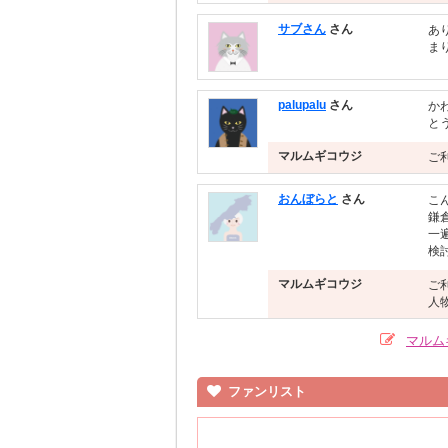
サブさん
さん
あ
ま
palupalu
さん
か
と
マルムギコウジ
ご
おんぼらと
さん
こ
鎌
一
検
マルムギコウジ
ご
人
マルム
ファンリスト