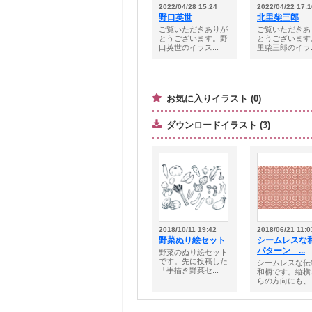
2022/04/28 15:24
2022/04/22 17:1
野口英世
北里柴三郎
ご覧いただきありが
ご覧いただきあ
とうございます。野
とうございます
口英世のイラス...
里柴三郎のイラ..
お気に入りイラスト (0)
ダウンロードイラスト (3)
2018/10/11 19:42
2018/06/21 11:0
野菜ぬり絵セット
シームレスな
パターン ...
野菜のぬり絵セット
です。先に投稿した
シームレスな伝
「手描き野菜セ...
和柄です。縦横
らの方向にも、..