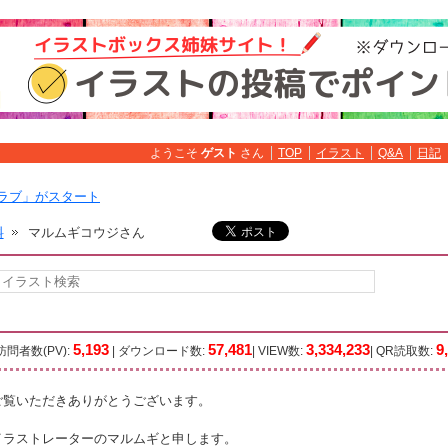
ようこそ
ゲスト
さん
TOP
イラスト
Q&A
日記
ラブ」がスタート
料
マルムギコウジさん
5,193
57,481
3,334,233
9
訪問者数(PV):
| ダウンロード数:
| VIEW数:
| QR読取数:
ご覧いただきありがとうございます。
イラストレーターのマルムギと申します。