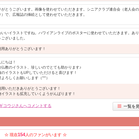
りがとうございます。画像を使わせていただきます。シニアクラブ連合会（老人会の
り）で、広報誌の挿絵として使わせていただきます。
わいいイラストですね。ハワイアンライブのポスターに使わせていただきます。あり
うございました。
利用ありがとうございます！
んにちは！
倉仏教のイラスト、珍しいのでとても助かります♪
遍のイラストもUPしていただけると喜びます！
討よろしくお願いします（^^）
利用いただきありがとうございます！
物イラストも拡充していくようがんばります！
ギコウジさんへコメントする
一覧を
154
☆ 現在
人のファンがいます ☆