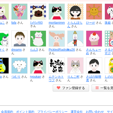
ねこ
さ
fafa
さん
ﾐｭｳﾐｭｳ93
moritanimm
とらんぽら
ひーが
さん
珠姫
さん
さん
ん
さん
そく
さ
dreams
さ
らん3
さん
PickledRadish
iku26
さん
さんちょー
さる
ん
さん
め
さん
すけ
ka
さん
つむり
さん
ryoukan
さ
ムテンカト
りんご村
さ
さばの味噌
しの
ん
ウフ
さん
ん
煮
さん
ん
ファン登録する
一覧を
会員規約
ポイント規約
プライバシーポリシー
運営会社
お問い合わせ
サイ