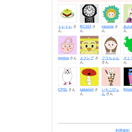
トレトレ
さ
RC203
さ
yaszow
さ
あお
ん
ん
ん
ん
mmina
さん
エクレア
さ
フラちゃん
そく
ん
さん
ん
CPSL
さん
sakanori
さ
いちごぴょ
fjmo
ん
ん
さん
利用規約