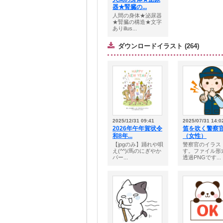
器★腎臓の...
人間の身体★泌尿器
★腎臓の構造★文字
ありillus...
ダウンロードイラスト (264)
2025/12/31 09:41
2025/07/31 14:0
2026年午年賀状令
笛を吹く警察
和8年...
（女性）
【jpgのみ】踊れや唄
警察官のイラス
え(^^)/馬のにぎやか
す。ファイル形
パー...
透過PNGです...