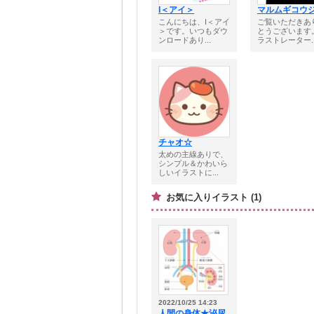
I＜アイ＞
マルムギコウ
こんにちは、I＜アイ
ご覧いただきあ
＞です。いつもダウ
とうございます
ンロードあり...
ラストレーター..
チャオ☆
太めの主線ありで、
シンプル＆かわいら
しいイラストに...
お気に入りイラスト (1)
2022/10/25 14:23
人間の身体★泌尿