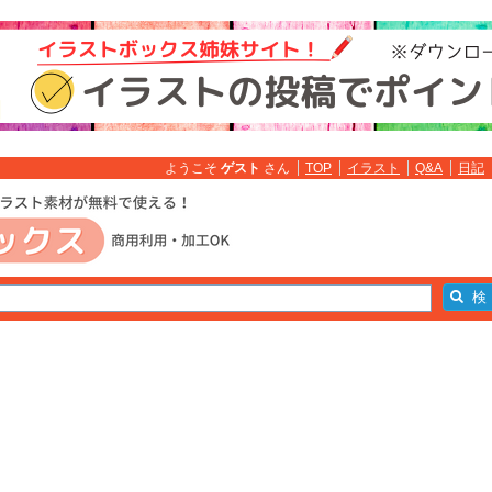
ようこそ
ゲスト
さん
TOP
イラスト
Q&A
日記