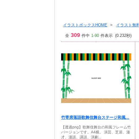
イラストボックスHOME
イラスト無料
309
全
件中
1-90
件表示 (0.232秒)
竹寄席落語歌舞伎舞台ステージ和風...
【透過png】歌舞伎舞台の和風フレーム竹
バージョンです。A4横。 演芸、芝居、漫
才、漫談、講談、演劇...