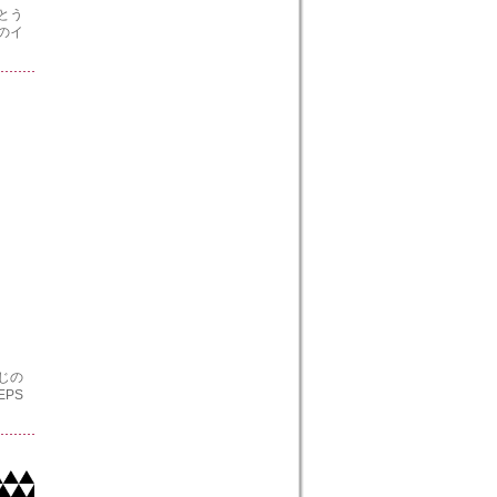
とう
のイ
じの
PS