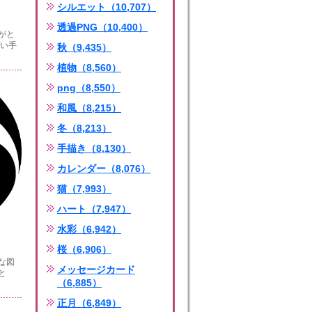
シルエット（10,707）
透過PNG（10,400）
がと
いい手
秋（9,435）
植物（8,560）
png（8,550）
和風（8,215）
冬（8,213）
手描き（8,130）
カレンダー（8,076）
猫（7,993）
ハート（7,947）
水彩（6,942）
桜（6,906）
な図
メッセージカード
と
（6,885）
正月（6,849）