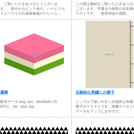
ご覧いただきありがとうございま
この度は素材をご覧いただきありが
す。 鮮やかなピンク色の、ハイビスカ
ございます。手書きの桜餅の水彩画
スとハワイの伝統模様風のフレーム...
ラストです。 使用用途や感想...
菱餅
伝統的な和綴じの冊子
配布データ png, eps（Illustrator 10
シンプルで使いやすい伝統的な和綴
EPS）, zip（eps, jpg, ...
冊子のイラストです。画像データとE
データをアップしますので、...