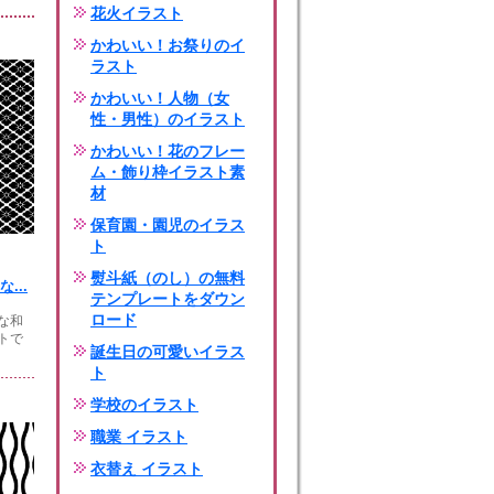
花火イラスト
かわいい！お祭りのイ
ラスト
かわいい！人物（女
性・男性）のイラスト
かわいい！花のフレー
ム・飾り枠イラスト素
材
保育園・園児のイラス
ト
熨斗紙（のし）の無料
...
テンプレートをダウン
ロード
な和
トで
誕生日の可愛いイラス
ト
学校のイラスト
職業 イラスト
衣替え イラスト